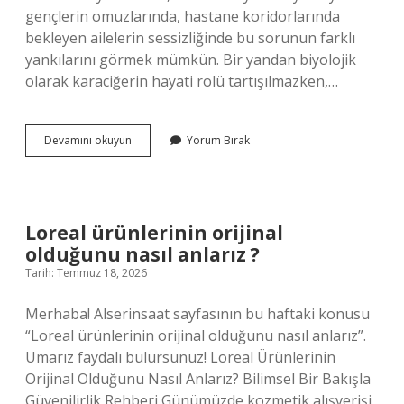
gençlerin omuzlarında, hastane koridorlarında
bekleyen ailelerin sessizliğinde bu sorunun farklı
yankılarını görmek mümkün. Bir yandan biyolojik
olarak karaciğerin hayati rolü tartışılmazken,…
Karaciğer
Devamını okuyun
Yorum Bırak
olmadan
yaşamak
mümkün
mü
?
Loreal ürünlerinin orijinal
olduğunu nasıl anlarız ?
Tarih: Temmuz 18, 2026
Merhaba! Alserinsaat sayfasının bu haftaki konusu
“Loreal ürünlerinin orijinal olduğunu nasıl anlarız”.
Umarız faydalı bulursunuz! Loreal Ürünlerinin
Orijinal Olduğunu Nasıl Anlarız? Bilimsel Bir Bakışla
Güvenilirlik Rehberi Günümüzde kozmetik alışverişi