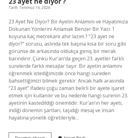
23 ayet ne diyor ?
?
Tarih: Temmuz 16, 2026
23 Ayet Ne Diyor? Bir Ayetin Anlamını ve Hayatımıza
Dokunan Yönlerini Anlamak Benzer Bir Yazı: 1
koyuna kaç metrekare ahır lazım ? “23 ayet ne
diyor?” sorusu, aslında tek başına kısa bir soru gibi
görünse de arkasında oldukça geniş bir merak
barındırır. Çünkü Kur’an’da geçen 23. ayetler farklı
surelerde farklı mesajlar taşır. Bir ayetin anlamını
öğrenmek istediğimizde önce hangi sureden
bahsettiğimizi bilmek gerekir. Ancak halk arasında
“23 ayet” ifadesi çoğu zaman belirli bir ayete işaret
etmek için kullanılır ve bu nedenle hangi surenin 23.
ayetinin kastedildiği önemlidir. Kur’an’ın her ayeti,
indiği dönemin şartları, taşıdığı mesaj ve insan
hayatına yönelik öğretileriyle…
23
Devamını okuyun
Yorum Bırak