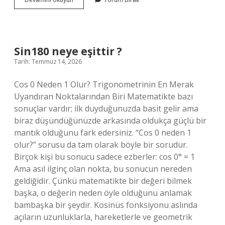
ayet
ne
diyor
?
Sin180 neye eşittir ?
Tarih: Temmuz 14, 2026
Cos 0 Neden 1 Olur? Trigonometrinin En Merak
Uyandıran Noktalarından Biri Matematikte bazı
sonuçlar vardır; ilk duyduğunuzda basit gelir ama
biraz düşündüğünüzde arkasında oldukça güçlü bir
mantık olduğunu fark edersiniz. “Cos 0 neden 1
olur?” sorusu da tam olarak böyle bir sorudur.
Birçok kişi bu sonucu sadece ezberler: cos 0° = 1
Ama asıl ilginç olan nokta, bu sonucun nereden
geldiğidir. Çünkü matematikte bir değeri bilmek
başka, o değerin neden öyle olduğunu anlamak
bambaşka bir şeydir. Kosinüs fonksiyonu aslında
açıların uzunluklarla, hareketlerle ve geometrik