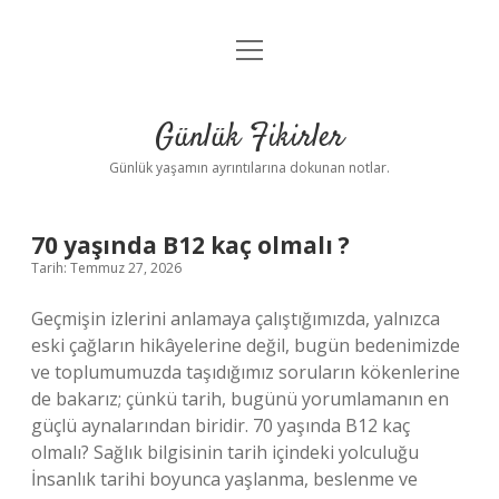
menüyü
Anasayfa
aç
Gizlilik Politikası
Günlük Fikirler
Yasal Uyarı
Günlük yaşamın ayrıntılarına dokunan notlar.
Hakkımızda
Günlük
70 yaşında B12 kaç olmalı ?
Tarih: Temmuz 27, 2026
Fikirler
Geçmişin izlerini anlamaya çalıştığımızda, yalnızca
Yazılar
eski çağların hikâyelerine değil, bugün bedenimizde
ve toplumumuzda taşıdığımız soruların kökenlerine
de bakarız; çünkü tarih, bugünü yorumlamanın en
güçlü aynalarından biridir. 70 yaşında B12 kaç
olmalı? Sağlık bilgisinin tarih içindeki yolculuğu
İnsanlık tarihi boyunca yaşlanma, beslenme ve