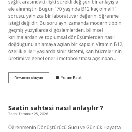
sağlık arasındaki ilişki sürekli değişen bir anlayışla
ele alınmıştır. Bugün “70 yaşında B12 kaç olmalı?”
sorusu, yalnızca bir laboratuvar değerini öğrenme
isteği değildir. Bu soru aynı zamanda modern tıbbın,
geçmiş yüzyıllardaki gözlemlerden, bilimsel
kırılmalardan ve toplumsal dönüşümlerden nasıl
doğduğunu anlamaya açılan bir kapıdır. Vitamin B12,
özellikle ileri yaşlarda sinir sistemi, kan hücrelerinin
üretimi ve genel enerji metabolizması açısından…
70
Devamını okuyun
Yorum Bırak
yaşında
B12
kaç
olmalı
?
Saatin sahtesi nasıl anlaşılır ?
Tarih: Temmuz 25, 2026
Öğrenmenin Dönüştürücü Gücü ve Günlük Hayatta