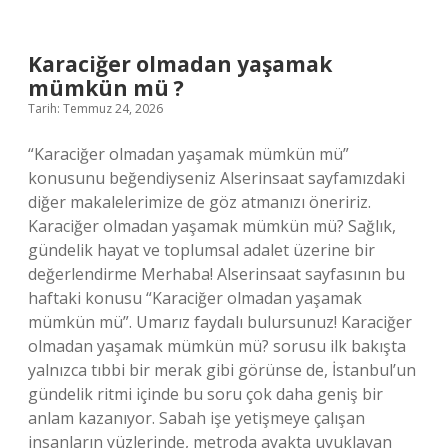
anlaşılır
?
Karaciğer olmadan yaşamak
mümkün mü ?
Tarih: Temmuz 24, 2026
“Karaciğer olmadan yaşamak mümkün mü”
konusunu beğendiyseniz Alserinsaat sayfamızdaki
diğer makalelerimize de göz atmanızı öneririz.
Karaciğer olmadan yaşamak mümkün mü? Sağlık,
gündelik hayat ve toplumsal adalet üzerine bir
değerlendirme Merhaba! Alserinsaat sayfasının bu
haftaki konusu “Karaciğer olmadan yaşamak
mümkün mü”. Umarız faydalı bulursunuz! Karaciğer
olmadan yaşamak mümkün mü? sorusu ilk bakışta
yalnızca tıbbi bir merak gibi görünse de, İstanbul’un
gündelik ritmi içinde bu soru çok daha geniş bir
anlam kazanıyor. Sabah işe yetişmeye çalışan
insanların yüzlerinde, metroda ayakta uyuklayan