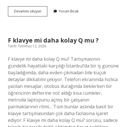
Kolon
Devamını okuyun
Yorum Bırak
kaç
cm
?
F klavye mi daha kolay Q mu ?
Tarih: Temmuz 12, 2026
F klavye mi daha kolay Q mu? Tartışmasının
gündelik hayattaki karşılığı İstanbul’da bir iş gününe
başladığımda, daha evden çıkmadan bile küçük
detaylar dikkatimi çekiyor. Telefon ekranında hızlıca
yazılan mesajlar, otobüs durağında beklerken bir
öğrencinin defterine not aldığı kısa cümleler,
metroda laptopunu açmış bir çalışanın
parmaklarının ritmi… Tüm bunlar aslında basit bir
klavye tartışmasından çok daha fazlasına işaret
ediyor: F klavye mi daha kolay Q mu? sorusu, sadece