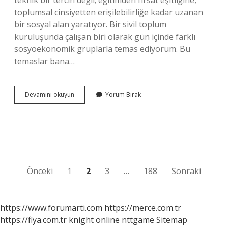
teknik bir tercih değil; eğitimden fırsat eşitliğine,
toplumsal cinsiyetten erişilebilirliğe kadar uzanan
bir sosyal alan yaratıyor. Bir sivil toplum
kuruluşunda çalışan biri olarak gün içinde farklı
sosyoekonomik gruplarla temas ediyorum. Bu
temaslar bana…
F
Devamını okuyun
Yorum Bırak
klavye
mi
daha
kolay
Q
mu
?
Yazı
Önceki
1
2
3
…
188
Sonraki
sayfalaması
https://www.forumarti.com
https://merce.com.tr
https://fiya.com.tr
knight online
nttgame
Sitemap