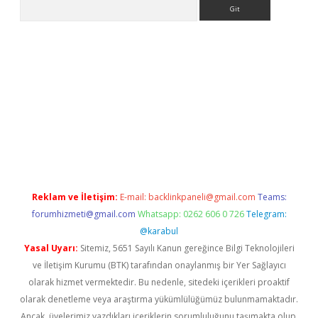
Arama
i
Reklam ve İletişim:
E-mail:
backlinkpaneli@gmail.com
Teams:
forumhizmeti@gmail.com
Whatsapp: 0262 606 0 726
Telegram:
@karabul
Yasal Uyarı:
Sitemiz, 5651 Sayılı Kanun gereğince Bilgi Teknolojileri
ve İletişim Kurumu (BTK) tarafından onaylanmış bir Yer Sağlayıcı
olarak hizmet vermektedir. Bu nedenle, sitedeki içerikleri proaktif
olarak denetleme veya araştırma yükümlülüğümüz bulunmamaktadır.
Ancak, üyelerimiz yazdıkları içeriklerin sorumluluğunu taşımakta olup,