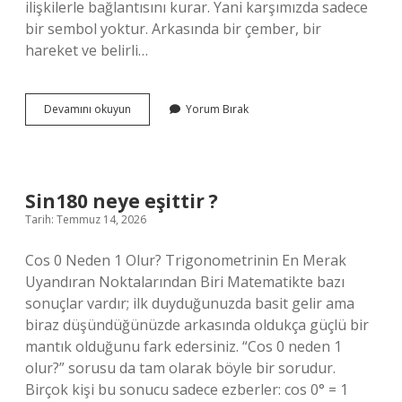
ilişkilerle bağlantısını kurar. Yani karşımızda sadece
bir sembol yoktur. Arkasında bir çember, bir
hareket ve belirli…
Sin180
Devamını okuyun
Yorum Bırak
neye
eşittir
?
Sin180 neye eşittir ?
Tarih: Temmuz 14, 2026
Cos 0 Neden 1 Olur? Trigonometrinin En Merak
Uyandıran Noktalarından Biri Matematikte bazı
sonuçlar vardır; ilk duyduğunuzda basit gelir ama
biraz düşündüğünüzde arkasında oldukça güçlü bir
mantık olduğunu fark edersiniz. “Cos 0 neden 1
olur?” sorusu da tam olarak böyle bir sorudur.
Birçok kişi bu sonucu sadece ezberler: cos 0° = 1