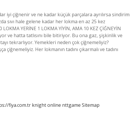
r iyi çiğnenir ve ne kadar küçük parçalara ayrılırsa sindirim
zda sıvı hale gelene kadar her lokma en az 25 kez
er? 10 LOKMA YERİNE 1 LOKMA YİYİN, AMA 10 KEZ ÇİĞNEYİN
ve hatta tatlısını bile bitiriyor. Bu ona gaz, şişkinlik ve
tayı tekrarlıyor. Yemekleri neden çok çiğnemeliyiz?
a çiğnemeliyiz. Her lokmanın tadını çıkarmalı ve tadını
ps://fiya.com.tr
knight online
nttgame
Sitemap