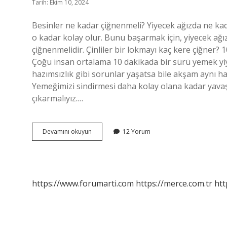
Tarih: Ekim 10, 2024
Besinler ne kadar çiğnenmeli? Yiyecek ağızda ne kada
o kadar kolay olur. Bunu başarmak için, yiyecek ağı
çiğnenmelidir. Çinliler bir lokmayı kaç kere çiğn
Çoğu insan ortalama 10 dakikada bir sürü yemek yiyor 
hazımsızlık gibi sorunlar yaşatsa bile akşam aynı ha
Yemeğimizi sindirmesi daha kolay olana kadar yavaşç
çıkarmalıyız.…
Kaç
Devamını okuyun
12 Yorum
Kez
Çiğnenmeli
https://www.forumarti.com
https://merce.com.tr
htt