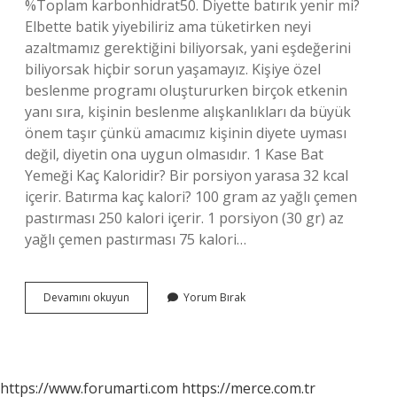
%Toplam karbonhidrat50. Diyette batırık yenir mi?
Elbette batik yiyebiliriz ama tüketirken neyi
azaltmamız gerektiğini biliyorsak, yani eşdeğerini
biliyorsak hiçbir sorun yaşamayız. Kişiye özel
beslenme programı oluştururken birçok etkenin
yanı sıra, kişinin beslenme alışkanlıkları da büyük
önem taşır çünkü amacımız kişinin diyete uyması
değil, diyetin ona uygun olmasıdır. 1 Kase Bat
Yemeği Kaç Kaloridir? Bir porsiyon yarasa 32 kcal
içerir. Batırma kaç kalori? 100 gram az yağlı çemen
pastırması 250 kalori içerir. 1 porsiyon (30 gr) az
yağlı çemen pastırması 75 kalori…
Bir
Devamını okuyun
Yorum Bırak
Tabak
Batırık
Da
Kaç
Kalori
https://www.forumarti.com
https://merce.com.tr
Vardır