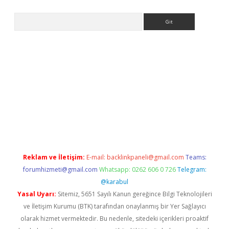
Arama
tci
Reklam ve İletişim:
E-mail:
backlinkpaneli@gmail.com
Teams:
forumhizmeti@gmail.com
Whatsapp: 0262 606 0 726
Telegram:
@karabul
Yasal Uyarı:
Sitemiz, 5651 Sayılı Kanun gereğince Bilgi Teknolojileri
ve İletişim Kurumu (BTK) tarafından onaylanmış bir Yer Sağlayıcı
olarak hizmet vermektedir. Bu nedenle, sitedeki içerikleri proaktif