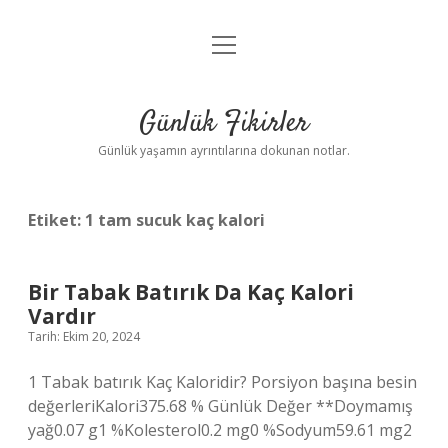
menüyü
Anasayfa
aç
Gizlilik Politikası
Günlük Fikirler
Yasal Uyarı
Günlük yaşamın ayrıntılarına dokunan notlar.
Hakkımızda
Etiket:
1 tam sucuk kaç kalori
Bir Tabak Batırık Da Kaç Kalori
Vardır
Tarih: Ekim 20, 2024
1 Tabak batırık Kaç Kaloridir? Porsiyon başına besin
değerleriKalori375.68 % Günlük Değer **Doymamış
yağ0.07 g1 %Kolesterol0.2 mg0 %Sodyum59.61 mg2