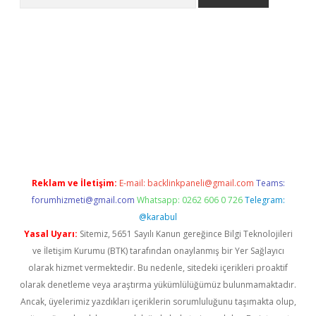
etci
Reklam ve İletişim:
E-mail:
backlinkpaneli@gmail.com
Teams:
forumhizmeti@gmail.com
Whatsapp: 0262 606 0 726
Telegram:
@karabul
Yasal Uyarı:
Sitemiz, 5651 Sayılı Kanun gereğince Bilgi Teknolojileri
ve İletişim Kurumu (BTK) tarafından onaylanmış bir Yer Sağlayıcı
olarak hizmet vermektedir. Bu nedenle, sitedeki içerikleri proaktif
olarak denetleme veya araştırma yükümlülüğümüz bulunmamaktadır.
Ancak, üyelerimiz yazdıkları içeriklerin sorumluluğunu taşımakta olup,