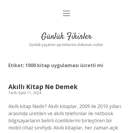
menüyü
Anasayfa
aç
Gizlilik Politikası
Günlük Fikirler
Yasal Uyarı
Günlük yaşamın ayrıntılarına dokunan notlar.
Hakkımızda
Etiket:
1000 kitap uygulaması ücretli mi
Akıllı Kitap Ne Demek
Tarih: Eylül 11, 2024
Akıllı kitap Nedir? Akıllı kitaplar, 2009 ile 2010 yılları
arasında üretilen ve akıllı telefonlar ile netbook
bilgisayarların belirli özelliklerini birleştiren bir
mobil cihaz sınıfıydı. Akıllı kitaplar, her zaman açık