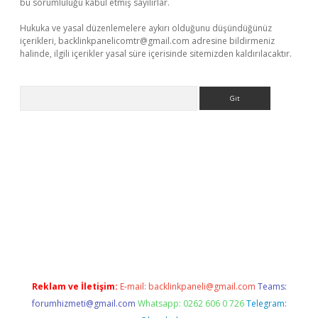
bu sorumluluğu kabul etmiş sayılırlar.
Hukuka ve yasal düzenlemelere aykırı olduğunu düşündüğünüz
içerikleri,
backlinkpanelicomtr@gmail.com
adresine bildirmeniz
halinde, ilgili içerikler yasal süre içerisinde sitemizden kaldırılacaktır.
Arama
tci
Reklam ve İletişim:
E-mail:
backlinkpaneli@gmail.com
Teams:
forumhizmeti@gmail.com
Whatsapp: 0262 606 0 726
Telegram: