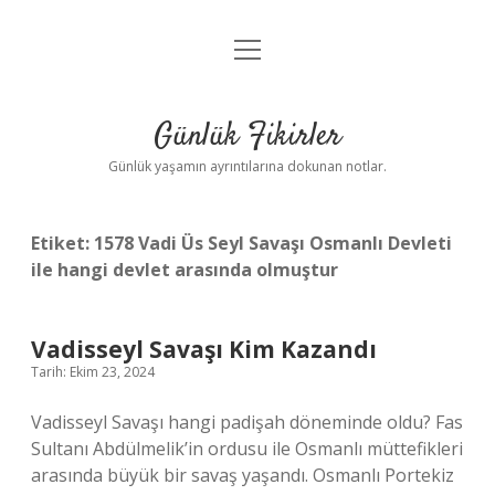
menüyü
Anasayfa
aç
Gizlilik Politikası
Günlük Fikirler
Yasal Uyarı
Günlük yaşamın ayrıntılarına dokunan notlar.
Hakkımızda
Etiket:
1578 Vadi Üs Seyl Savaşı Osmanlı Devleti
ile hangi devlet arasında olmuştur
Vadisseyl Savaşı Kim Kazandı
Tarih: Ekim 23, 2024
Vadisseyl Savaşı hangi padişah döneminde oldu? Fas
Sultanı Abdülmelik’in ordusu ile Osmanlı müttefikleri
arasında büyük bir savaş yaşandı. Osmanlı Portekiz