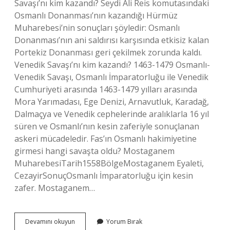
Savaşı’nı kim kazandı? Seydi Ali Reis komutasındaki
Osmanlı Donanması’nın kazandığı Hürmüz
Muharebesi’nin sonuçları şöyledir: Osmanlı
Donanması’nın ani saldırısı karşısında etkisiz kalan
Portekiz Donanması geri çekilmek zorunda kaldı.
Venedik Savaşı’nı kim kazandı? 1463-1479 Osmanlı-
Venedik Savaşı, Osmanlı İmparatorluğu ile Venedik
Cumhuriyeti arasında 1463-1479 yılları arasında
Mora Yarımadası, Ege Denizi, Arnavutluk, Karadağ,
Dalmaçya ve Venedik cephelerinde aralıklarla 16 yıl
süren ve Osmanlı’nın kesin zaferiyle sonuçlanan
askeri mücadeledir. Fas’ın Osmanlı hakimiyetine
girmesi hangi savaşta oldu? Mostaganem
MuharebesiTarih1558BölgeMostaganem Eyaleti,
CezayirSonuçOsmanlı İmparatorluğu için kesin
zafer. Mostaganem…
Vadisseyl
Devamını okuyun
Yorum Bırak