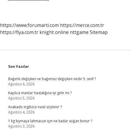
Savaşı
Kim
Kazandı
https://www.forumarti.com
https://merce.com.tr
https://fiya.com.tr
knight online
nttgame
Sitemap
Sidebar
Son Yazılar
Bağımlı değişken ve bağımsız değişken nedir 5. sınıf ?
Ağustos 6, 2026
Kaplıca mantar hastalığına iyi gelir mi ?
Ağustos 5, 2026
Avakado ingilizce nasıl söylenir ?
Ağustos 4, 2026
1 kg kıymaya lahmacun için ne kadar soğan konur ?
Ağustos 3, 2026