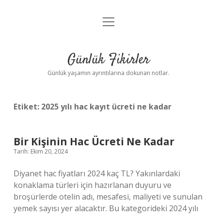
menüyü
Anasayfa
aç
Gizlilik Politikası
Günlük Fikirler
Yasal Uyarı
Günlük yaşamın ayrıntılarına dokunan notlar.
Hakkımızda
Etiket:
2025 yılı hac kayıt ücreti ne kadar
Bir Kişinin Hac Ücreti Ne Kadar
Tarih: Ekim 20, 2024
Diyanet hac fiyatları 2024 kaç TL? Yakınlardaki
konaklama türleri için hazırlanan duyuru ve
broşürlerde otelin adı, mesafesi, maliyeti ve sunulan
yemek sayısı yer alacaktır. Bu kategorideki 2024 yılı