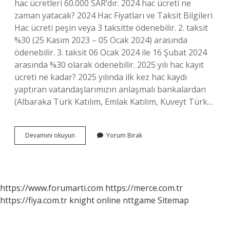
hac ücretleri 60.000 SAR’dır. 2024 hac ücreti ne
zaman yatacak? 2024 Hac Fiyatları ve Taksit Bilgileri
Hac ücreti peşin veya 3 taksitte ödenebilir. 2. taksit
%30 (25 Kasım 2023 – 05 Ocak 2024) arasında
ödenebilir. 3. taksit 06 Ocak 2024 ile 16 Şubat 2024
arasında %30 olarak ödenebilir. 2025 yılı hac kayıt
ücreti ne kadar? 2025 yılında ilk kez hac kaydı
yaptıran vatandaşlarımızın anlaşmalı bankalardan
(Albaraka Türk Katılım, Emlak Katılım, Kuveyt Türk…
Bir
Devamını okuyun
Yorum Bırak
Kişinin
Hac
Ücreti
Ne
Kadar
https://www.forumarti.com
https://merce.com.tr
https://fiya.com.tr
knight online
nttgame
Sitemap