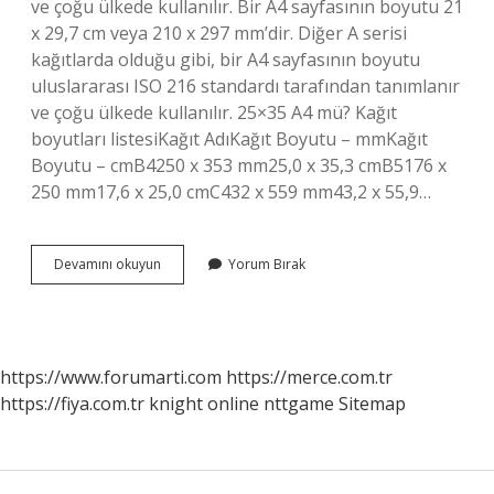
ve çoğu ülkede kullanılır. Bir A4 sayfasının boyutu 21
x 29,7 cm veya 210 x 297 mm’dir. Diğer A serisi
kağıtlarda olduğu gibi, bir A4 sayfasının boyutu
uluslararası ISO 216 standardı tarafından tanımlanır
ve çoğu ülkede kullanılır. 25×35 A4 mü? Kağıt
boyutları listesiKağıt AdıKağıt Boyutu – mmKağıt
Boyutu – cmB4250 x 353 mm25,0 x 35,3 cmB5176 x
250 mm17,6 x 25,0 cmC432 x 559 mm43,2 x 55,9…
35X50
Devamını okuyun
Yorum Bırak
Kağıt
A4
Mü
https://www.forumarti.com
https://merce.com.tr
https://fiya.com.tr
knight online
nttgame
Sitemap