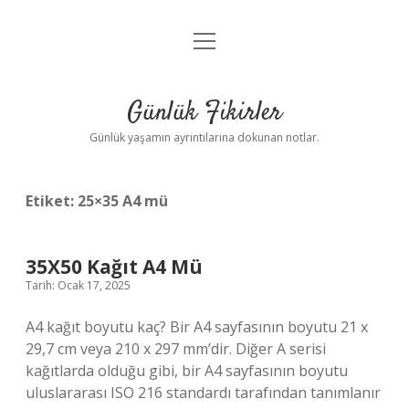
menüyü
Anasayfa
aç
Gizlilik Politikası
Günlük Fikirler
Yasal Uyarı
Günlük yaşamın ayrıntılarına dokunan notlar.
Hakkımızda
Etiket:
25×35 A4 mü
35X50 Kağıt A4 Mü
Tarih: Ocak 17, 2025
A4 kağıt boyutu kaç? Bir A4 sayfasının boyutu 21 x
29,7 cm veya 210 x 297 mm’dir. Diğer A serisi
kağıtlarda olduğu gibi, bir A4 sayfasının boyutu
uluslararası ISO 216 standardı tarafından tanımlanır