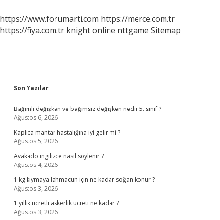
Saat
Sürüyor
https://www.forumarti.com
https://merce.com.tr
https://fiya.com.tr
knight online
nttgame
Sitemap
Sidebar
Son Yazılar
Bağımlı değişken ve bağımsız değişken nedir 5. sınıf ?
Ağustos 6, 2026
Kaplıca mantar hastalığına iyi gelir mi ?
Ağustos 5, 2026
Avakado ingilizce nasıl söylenir ?
Ağustos 4, 2026
1 kg kıymaya lahmacun için ne kadar soğan konur ?
Ağustos 3, 2026
1 yıllık ücretli askerlik ücreti ne kadar ?
Ağustos 3, 2026