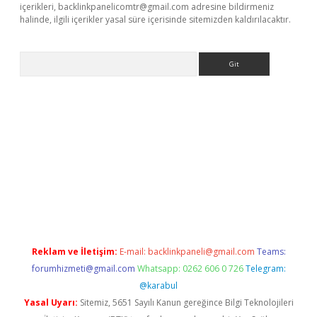
içerikleri,
backlinkpanelicomtr@gmail.com
adresine bildirmeniz
halinde, ilgili içerikler yasal süre içerisinde sitemizden kaldırılacaktır.
Arama
etci
Reklam ve İletişim:
E-mail:
backlinkpaneli@gmail.com
Teams:
forumhizmeti@gmail.com
Whatsapp: 0262 606 0 726
Telegram:
@karabul
Yasal Uyarı:
Sitemiz, 5651 Sayılı Kanun gereğince Bilgi Teknolojileri