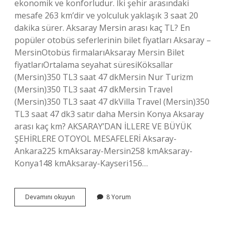
ekonomik ve konforludur. İki şehir arasındaki
mesafe 263 km’dir ve yolculuk yaklaşık 3 saat 20
dakika sürer. Aksaray Mersin arası kaç TL? En
popüler otobüs seferlerinin bilet fiyatları Aksaray –
MersinOtobüs firmalarıAksaray Mersin Bilet
fiyatlarıOrtalama seyahat süresiKöksallar
(Mersin)350 TL3 saat 47 dkMersin Nur Turizm
(Mersin)350 TL3 saat 47 dkMersin Travel
(Mersin)350 TL3 saat 47 dkVilla Travel (Mersin)350
TL3 saat 47 dk3 satır daha Mersin Konya Aksaray
arası kaç km? AKSARAY’DAN İLLERE VE BÜYÜK
ŞEHİRLERE OTOYOL MESAFELERİ Aksaray-
Ankara225 kmAksaray-Mersin258 kmAksaray-
Konya148 kmAksaray-Kayseri156…
Mersin
Devamını okuyun
8 Yorum
Aksaray
Arası
Kaç