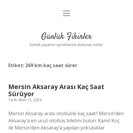
menüyü
Anasayfa
aç
Gizlilik Politikası
Günlük Fikirler
Yasal Uyarı
Günlük yaşamın ayrıntılarına dokunan notlar.
Hakkımızda
Etiket:
269 km kaç saat sürer
Mersin Aksaray Arası Kaç Saat
Sürüyor
Tarih: Ekim 15, 2024
Mersin Aksaray arası otobüsle kaç saat? Mersin’den
Aksaray’a en ucuz otobüs biletini bulun. Kamil Koç
ile Mersin’den Aksaray’a yapılan yolculuklar