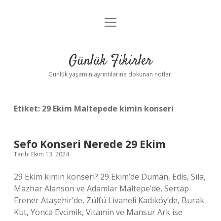
menüyü
Anasayfa
aç
Gizlilik Politikası
Günlük Fikirler
Yasal Uyarı
Günlük yaşamın ayrıntılarına dokunan notlar.
Hakkımızda
Etiket:
29 Ekim Maltepede kimin konseri
Sefo Konseri Nerede 29 Ekim
Tarih: Ekim 13, 2024
29 Ekim kimin konseri? 29 Ekim’de Duman, Edis, Sıla,
Mazhar Alanson ve Adamlar Maltepe’de, Sertap
Erener Ataşehir’de, Zülfü Livaneli Kadıköy’de, Burak
Kut, Yonca Evcimik, Vitamin ve Mansur Ark ise