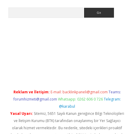
Arama
betci
Reklam ve İletişim:
E-mail:
backlinkpaneli@gmail.com
Teams:
forumhizmeti@gmail.com
Whatsapp: 0262 606 0 726
Telegram:
@karabul
Yasal Uyarı:
Sitemiz, 5651 Sayılı Kanun gereğince Bilgi Teknolojileri
ve İletişim Kurumu (BTK) tarafından onaylanmış bir Yer Sağlayıcı
olarak hizmet vermektedir. Bu nedenle, sitedeki içerikleri proaktif