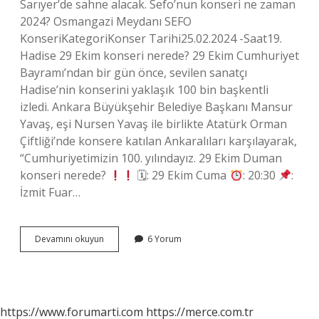
Sarıyer’de sahne alacak. Sefo’nun konseri ne zaman
2024? Osmangazi Meydanı SEFO
KonseriKategoriKonser Tarihi25.02.2024 -Saat19.
Hadise 29 Ekim konseri nerede? 29 Ekim Cumhuriyet
Bayramı’ndan bir gün önce, sevilen sanatçı
Hadise’nin konserini yaklaşık 100 bin başkentli
izledi. Ankara Büyükşehir Belediye Başkanı Mansur
Yavaş, eşi Nursen Yavaş ile birlikte Atatürk Orman
Çiftliği’nde konsere katılan Ankaralıları karşılayarak,
“Cumhuriyetimizin 100. yılındayız. 29 Ekim Duman
konseri nerede?
🗓: 29 Ekim Cuma
: 20:30
:
İzmit Fuar…
Sefo
Devamını okuyun
6 Yorum
Konseri
Nerede
29
Ekim
https://www.forumarti.com
https://merce.com.tr