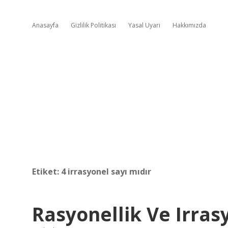
Anasayfa
Gizlilik Politikası
Yasal Uyarı
Hakkımızda
Etiket:
4 irrasyonel sayı mıdır
Rasyonellik Ve Irras