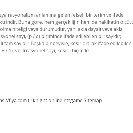
ya rasyonalizm anlamına gelen felsefi bir terim ve ifade.
ktrindir. Buna göre, hem gerçekliğin hem de hakikatin ölçüt
l olma niteliği veya durumudur, yani akla dayalı veya akla
el sayı, (p / q) biçiminde ifade edilebilen bir sayıdır;
ı tam sayıdır. Başka bir deyişle, kesir olarak ifade edilebilen
 (-8 / 1), vb. İrrasyonel sayı, kesirli biçimde…
ps://fiya.com.tr
knight online
nttgame
Sitemap