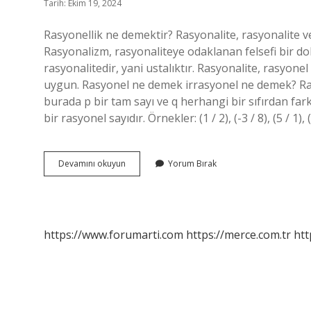
Tarih: Ekim 19, 2024
Rasyonellik ne demektir? Rasyonalite, rasyonalite ve
Rasyonalizm, rasyonaliteye odaklanan felsefi bir do
rasyonalitedir, yani ustalıktır. Rasyonalite, rasyone
uygun. Rasyonel ne demek irrasyonel ne demek? Rasyon
burada p bir tam sayı ve q herhangi bir sıfırdan farkl
bir rasyonel sayıdır. Örnekler: (1 / 2), (-3 / 8), (5 / 1),
Rasyonellik
Devamını okuyun
Yorum Bırak
Ve
Irrasyonellik
Nedir
https://www.forumarti.com
https://merce.com.tr
htt