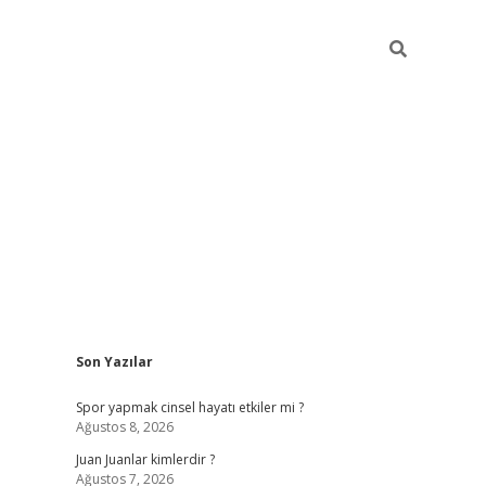
Sidebar
Son Yazılar
betci
Spor yapmak cinsel hayatı etkiler mi ?
Ağustos 8, 2026
Juan Juanlar kimlerdir ?
Ağustos 7, 2026