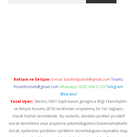
tci
Reklam ve İletişim:
E-mail:
backlinkpaneli@gmail.com
Teams:
forumhizmeti@gmail.com
Whatsapp: 0262 606 0 726
Telegram:
@karabul
Yasal Uyarı:
Sitemiz, 5651 Sayılı Kanun gereğince Bilgi Teknolojileri
ve İletişim Kurumu (BTK) tarafından onaylanmış bir Yer Sağlayıcı
olarak hizmet vermektedir. Bu nedenle, sitedeki içerikleri proaktif
olarak denetleme veya araştırma yükümlülüğümüz bulunmamaktadır.
Ancak, üyelerimiz yazdıkları içeriklerin sorumluluğunu taşımakta olup,