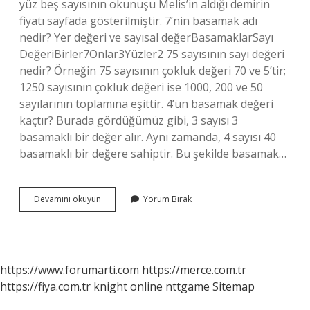
yüz beş sayısının okunuşu Melis’in aldığı demirin
fiyatı sayfada gösterilmiştir. 7’nin basamak adı
nedir? Yer değeri ve sayısal değerBasamaklarSayı
DeğeriBirler7Onlar3Yüzler2 75 sayısının sayı değeri
nedir? Örneğin 75 sayısının çokluk değeri 70 ve 5’tir;
1250 sayısının çokluk değeri ise 1000, 200 ve 50
sayılarının toplamına eşittir. 4’ün basamak değeri
kaçtır? Burada gördüğümüz gibi, 3 sayısı 3
basamaklı bir değer alır. Aynı zamanda, 4 sayısı 40
basamaklı bir değere sahiptir. Bu şekilde basamak…
Basamak
Devamını okuyun
Yorum Bırak
Değeri
Kaç
Olur
https://www.forumarti.com
https://merce.com.tr
https://fiya.com.tr
knight online
nttgame
Sitemap