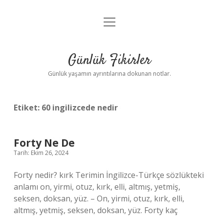
menüyü
Anasayfa
aç
Gizlilik Politikası
Günlük Fikirler
Yasal Uyarı
Günlük yaşamın ayrıntılarına dokunan notlar.
Hakkımızda
Etiket:
60 ingilizcede nedir
Forty Ne De
Tarih: Ekim 26, 2024
Forty nedir? kırk Terimin İngilizce-Türkçe sözlükteki
anlamı on, yirmi, otuz, kırk, elli, altmış, yetmiş,
seksen, doksan, yüz. – On, yirmi, otuz, kırk, elli,
altmış, yetmiş, seksen, doksan, yüz. Forty kaç