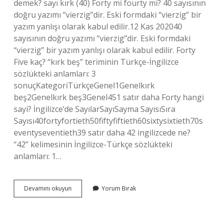
demek? sayı kırk (40) Forty mi fourty mi? 40 sayısının
doğru yazımı “vierzig”dir. Eski formdaki “vierzig” bir
yazım yanlışı olarak kabul edilir.12 Kas 202040
sayısının doğru yazımı “vierzig”dir. Eski formdaki
“vierzig” bir yazım yanlışı olarak kabul edilir. Forty
Five kaç? “kırk beş” teriminin Türkçe-İngilizce
sözlükteki anlamları: 3
sonuçKategoriTürkçeGenel1Genelkırk
beş2Genelkırk beş3Genel451 satır daha Forty hangi
sayi? İngilizce’de SayılarSayıSayma SayısıSıra
Sayısı40fortyfortieth50fiftyfiftieth60sixtysixtieth70s
eventyseventieth39 satır daha 42 ingilizcede ne?
“42” kelimesinin İngilizce-Türkçe sözlükteki
anlamları: 1…
Forty
Devamını okuyun
Yorum Bırak
Ne
De