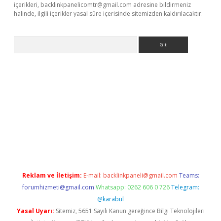
içerikleri,
backlinkpanelicomtr@gmail.com
adresine bildirmeniz
halinde, ilgili içerikler yasal süre içerisinde sitemizden kaldırılacaktır.
Arama
etci
Reklam ve İletişim:
E-mail:
backlinkpaneli@gmail.com
Teams:
forumhizmeti@gmail.com
Whatsapp: 0262 606 0 726
Telegram:
@karabul
Yasal Uyarı:
Sitemiz, 5651 Sayılı Kanun gereğince Bilgi Teknolojileri