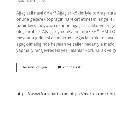
Tarih: Ocak 15, 2025
Ağaç seli nasıl önler? Ağaçlar kökleriyle toprağı tu
önüne geçerek toprağın hareket etmesini engeller
nehir kıyısı boyunca uzanan ağaçlar, çalılar ve eng
oluşturabilir. Ağaçlar yok olsa ne olur? SAĞLAM TO
meydana gelmesi artmaktadır. Ağaçlar kökleri sayes
ağaç olmadığında heyelan ve seller nedeniyle maddi 
yapmalıyım? Çevredeki yeşil alanlar korunarak ve g
Ağaçlar
Devamını okuyun
Yorum Bırak
Seli
Nasıl
Engeller
https://www.forumarti.com
https://merce.com.tr
htt