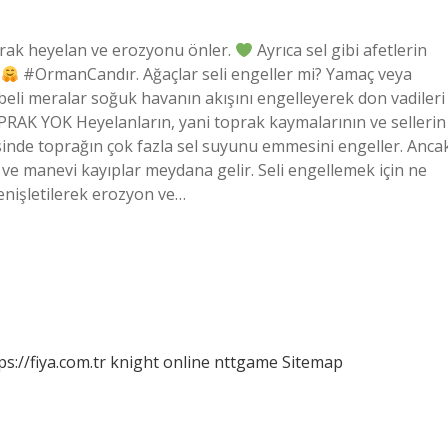
tarak heyelan ve erozyonu önler.
Ayrıca sel gibi afetlerin
.
#OrmanCandır. Ağaçlar seli engeller mi? Yamaç veya
ebeli meralar soğuk havanın akışını engelleyerek don vadileri
PRAK YOK Heyelanların, yani toprak kaymalarının ve sellerin
inde toprağın çok fazla sel suyunu emmesini engeller. Anca
ve manevi kayıplar meydana gelir. Seli engellemek için ne
enişletilerek erozyon ve…
ps://fiya.com.tr
knight online
nttgame
Sitemap