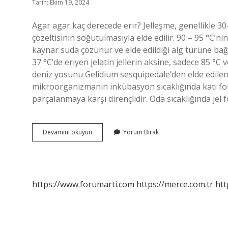
Tarih: Ekim 19, 2024
Agar agar kaç derecede erir? Jelleşme, genellikle 30–
çözeltisinin soğutulmasıyla elde edilir. 90 – 95 °C’n
kaynar suda çözünür ve elde edildiği alg türüne bağl
37 °C’de eriyen jelatin jellerin aksine, sadece 85 °C 
deniz yosunu Gelidium sesquipedale’den elde edilen
mikroorganizmanın inkübasyon sıcaklığında katı fo
parçalanmaya karşı dirençlidir. Oda sıcaklığında jel 
Agar
Devamını okuyun
Yorum Bırak
Kac
Derece
https://www.forumarti.com
https://merce.com.tr
htt