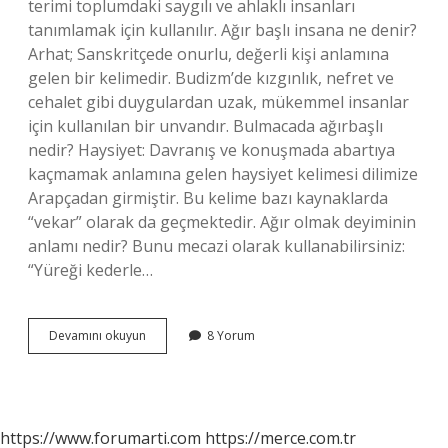
terimi toplumdaki saygılı ve ahlaklı insanları
tanımlamak için kullanılır. Ağır başlı insana ne denir?
Arhat; Sanskritçede onurlu, değerli kişi anlamına
gelen bir kelimedir. Budizm’de kızgınlık, nefret ve
cehalet gibi duygulardan uzak, mükemmel insanlar
için kullanılan bir unvandır. Bulmacada ağırbaşlı
nedir? Haysiyet: Davranış ve konuşmada abartıya
kaçmamak anlamına gelen haysiyet kelimesi dilimize
Arapçadan girmiştir. Bu kelime bazı kaynaklarda
“vekar” olarak da geçmektedir. Ağır olmak deyiminin
anlamı nedir? Bunu mecazi olarak kullanabilirsiniz:
“Yüreği kederle…
Ciddi
Devamını okuyun
8 Yorum
Ve
Ağırbaşlı
Aynı
Şey
Mi
https://www.forumarti.com
https://merce.com.tr