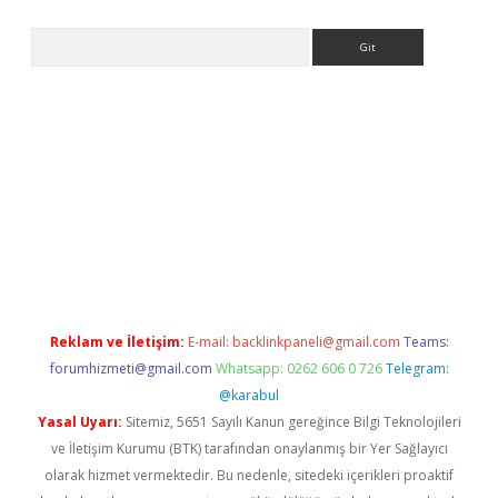
Arama
tci
Reklam ve İletişim:
E-mail:
backlinkpaneli@gmail.com
Teams:
forumhizmeti@gmail.com
Whatsapp: 0262 606 0 726
Telegram:
@karabul
Yasal Uyarı:
Sitemiz, 5651 Sayılı Kanun gereğince Bilgi Teknolojileri
ve İletişim Kurumu (BTK) tarafından onaylanmış bir Yer Sağlayıcı
olarak hizmet vermektedir. Bu nedenle, sitedeki içerikleri proaktif