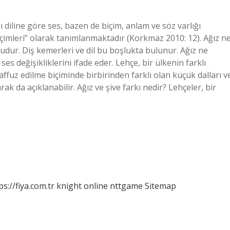
zı diline göre ses, bazen de biçim, anlam ve söz varlığı
içimleri” olarak tanımlanmaktadır (Korkmaz 2010: 12). Ağız n
udur. Diş kemerleri ve dil bu boşlukta bulunur. Ağız ne
es değişikliklerini ifade eder. Lehçe, bir ülkenin farklı
elaffuz edilme biçiminde birbirinden farklı olan küçük dalları v
ak da açıklanabilir. Ağız ve şive farkı nedir? Lehçeler, bir
ps://fiya.com.tr
knight online
nttgame
Sitemap