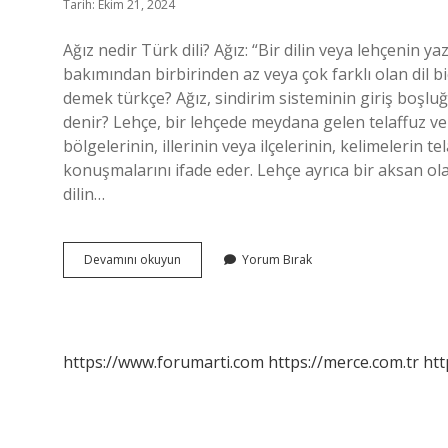
Tarih: Ekim 21, 2024
Ağız nedir Türk dili? Ağız: “Bir dilin veya lehçenin ya
bakımından birbirinden az veya çok farklı olan dil b
demek türkçe? Ağız, sindirim sisteminin giriş boşluğ
denir? Lehçe, bir lehçede meydana gelen telaffuz ve s
bölgelerinin, illerinin veya ilçelerinin, kelimelerin t
konuşmalarını ifade eder. Lehçe ayrıca bir aksan olar
dilin…
Türk
Devamını okuyun
Yorum Bırak
Dilinde
Ağız
Ne
Demek
https://www.forumarti.com
https://merce.com.tr
htt