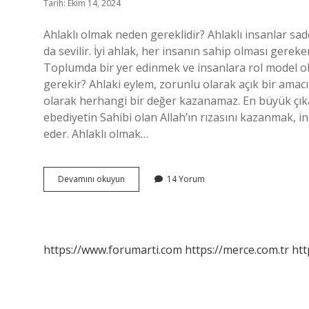
Tarih: Ekim 14, 2024
Ahlaklı olmak neden gereklidir? Ahlaklı insanlar s
da sevilir. İyi ahlak, her insanın sahip olması gereken 
Toplumda bir yer edinmek ve insanlara rol model ol
gerekir? Ahlaki eylem, zorunlu olarak açık bir amacı
olarak herhangi bir değer kazanamaz. En büyük çıka
ebediyetin Sahibi olan Allah’ın rızasını kazanmak, i
eder. Ahlaklı olmak…
Neden
Devamını okuyun
14 Yorum
Ahlaklı
Olmak
Gerekir
https://www.forumarti.com
https://merce.com.tr
htt