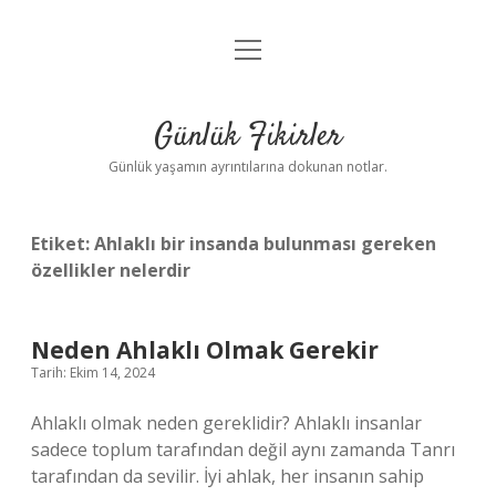
menüyü
Anasayfa
aç
Gizlilik Politikası
Günlük Fikirler
Yasal Uyarı
Günlük yaşamın ayrıntılarına dokunan notlar.
Hakkımızda
Etiket:
Ahlaklı bir insanda bulunması gereken
özellikler nelerdir
Neden Ahlaklı Olmak Gerekir
Tarih: Ekim 14, 2024
Ahlaklı olmak neden gereklidir? Ahlaklı insanlar
sadece toplum tarafından değil aynı zamanda Tanrı
tarafından da sevilir. İyi ahlak, her insanın sahip