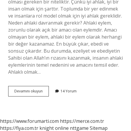
olması gereken bir niteliktir. Çünkü iyi ahlak, iyi bir
insan olmak için şarttır. Toplumda bir yer edinmek
ve insanlara rol model olmak için iyi ahlak gereklidir.
Neden ahlaki davranmak gerekir? Ahlaki eylem,
zorunlu olarak açık bir amacı olan eylemdir. Amacı
olmayan bir eylem, ahlaki bir eylem olarak herhangi
bir değer kazanamaz. En büyük çıkar, ebedi ve
sonsuz çıkardır. Bu durumda, ezeliyet ve ebediyetin
Sahibi olan Allah’ın rızasını kazanmak, insanın ahlaki
eylemlerinin temel nedenini ve amacını temsil eder.
Ahlaklı olmak…
Neden
Devamını okuyun
14 Yorum
Ahlaklı
Olmak
Gerekir
https://www.forumarti.com
https://merce.com.tr
https://fiya.com.tr
knight online
nttgame
Sitemap