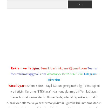
Arama
tci
Reklam ve İletişim:
E-mail:
backlinkpaneli@gmail.com
Teams:
forumhizmeti@gmail.com
Whatsapp: 0262 606 0 726
Telegram:
@karabul
Yasal Uyarı:
Sitemiz, 5651 Sayılı Kanun gereğince Bilgi Teknolojileri
ve İletişim Kurumu (BTK) tarafından onaylanmış bir Yer Sağlayıcı
olarak hizmet vermektedir. Bu nedenle, sitedeki içerikleri proaktif
olarak denetleme veya araştırma yükümlülüğümüz bulunmamaktadır.