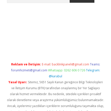
etci
Reklam ve İletişim:
E-mail:
backlinkpaneli@gmail.com
Teams:
forumhizmeti@gmail.com
Whatsapp: 0262 606 0 726
Telegram:
@karabul
Yasal Uyarı:
Sitemiz, 5651 Sayılı Kanun gereğince Bilgi Teknolojileri
ve İletişim Kurumu (BTK) tarafından onaylanmış bir Yer Sağlayıcı
olarak hizmet vermektedir. Bu nedenle, sitedeki içerikleri proaktif
olarak denetleme veya araştırma yükümlülüğümüz bulunmamaktadır.
Ancak, üyelerimiz yazdıkları içeriklerin sorumluluğunu taşımakta olup,