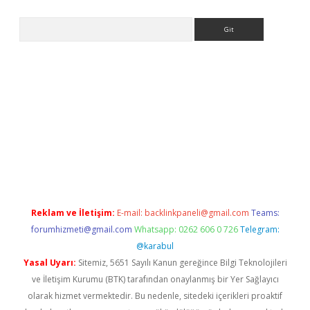
Arama
ci
Reklam ve İletişim:
E-mail:
backlinkpaneli@gmail.com
Teams:
forumhizmeti@gmail.com
Whatsapp: 0262 606 0 726
Telegram:
@karabul
Yasal Uyarı:
Sitemiz, 5651 Sayılı Kanun gereğince Bilgi Teknolojileri
ve İletişim Kurumu (BTK) tarafından onaylanmış bir Yer Sağlayıcı
olarak hizmet vermektedir. Bu nedenle, sitedeki içerikleri proaktif