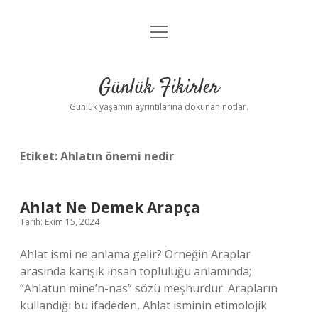
menüyü
Anasayfa
aç
Gizlilik Politikası
Günlük Fikirler
Yasal Uyarı
Günlük yaşamın ayrıntılarına dokunan notlar.
Hakkımızda
Etiket:
Ahlatın önemi nedir
Ahlat Ne Demek Arapça
Tarih: Ekim 15, 2024
Ahlat ismi ne anlama gelir? Örneğin Araplar
arasında karışık insan topluluğu anlamında;
“Ahlatun mine’n-nas” sözü meşhurdur. Arapların
kullandığı bu ifadeden, Ahlat isminin etimolojik