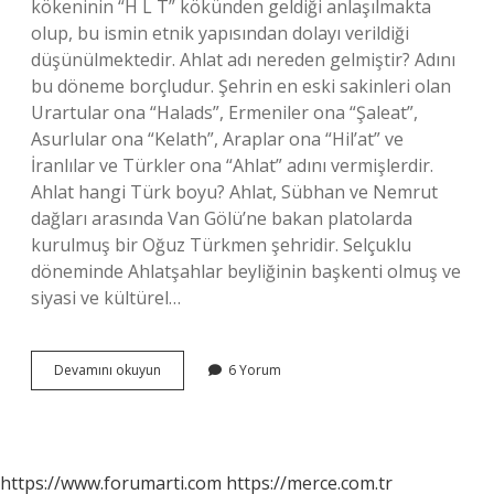
kökeninin “H L T” kökünden geldiği anlaşılmakta
olup, bu ismin etnik yapısından dolayı verildiği
düşünülmektedir. Ahlat adı nereden gelmiştir? Adını
bu döneme borçludur. Şehrin en eski sakinleri olan
Urartular ona “Halads”, Ermeniler ona “Şaleat”,
Asurlular ona “Kelath”, Araplar ona “Hil’at” ve
İranlılar ve Türkler ona “Ahlat” adını vermişlerdir.
Ahlat hangi Türk boyu? Ahlat, Sübhan ve Nemrut
dağları arasında Van Gölü’ne bakan platolarda
kurulmuş bir Oğuz Türkmen şehridir. Selçuklu
döneminde Ahlatşahlar beyliğinin başkenti olmuş ve
siyasi ve kültürel…
Ahlat
Devamını okuyun
6 Yorum
Ne
Demek
Arapça
https://www.forumarti.com
https://merce.com.tr