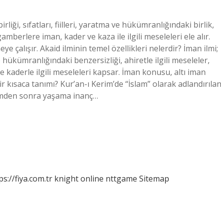
irliği, sıfatları, fiilleri, yaratma ve hükümranlığındaki birlik,
amberlere iman, kader ve kaza ile ilgili meseleleri ele alır.
ye çalışır. Akaid ilminin temel özellikleri nelerdir? İman ilmi;
ma ve hükümranlığındaki benzersizliği, ahiretle ilgili meseleler,
 kaderle ilgili meseleleri kapsar. İman konusu, altı iman
ir kısaca tanımı? Kur’an-ı Kerim’de “İslam” olarak adlandırıla
ümden sonra yaşama inanç…
ps://fiya.com.tr
knight online
nttgame
Sitemap