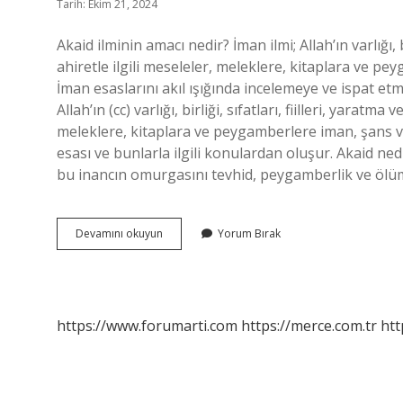
Tarih: Ekim 21, 2024
Akaid ilminin amacı nedir? İman ilmi; Allah’ın varlığı, b
ahiretle ilgili meseleler, meleklere, kitaplara ve peyg
İman esaslarını akıl ışığında incelemeye ve ispat etme
Allah’ın (cc) varlığı, birliği, sıfatları, fiilleri, yarat
meleklere, kitaplara ve peygamberlere iman, şans ve
esası ve bunlarla ilgili konulardan oluşur. Akaid ned
bu inancın omurgasını tevhid, peygamberlik ve öl
Akaid
Devamını okuyun
Yorum Bırak
Ilminin
Temel
Amacı
Nedir
https://www.forumarti.com
https://merce.com.tr
htt