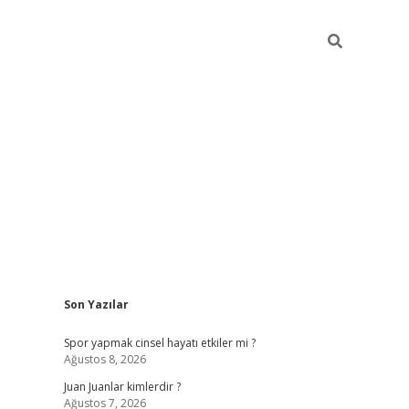
Sidebar
Son Yazılar
betci
Spor yapmak cinsel hayatı etkiler mi ?
Ağustos 8, 2026
Juan Juanlar kimlerdir ?
Ağustos 7, 2026