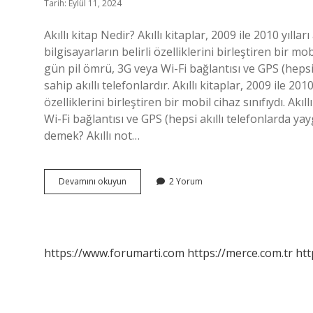
Tarih: Eylül 11, 2024
Akıllı kitap Nedir? Akıllı kitaplar, 2009 ile 2010 yılla
bilgisayarların belirli özelliklerini birleştiren bir mo
gün pil ömrü, 3G veya Wi-Fi bağlantısı ve GPS (hepsi 
sahip akıllı telefonlardır. Akıllı kitaplar, 2009 ile 2010
özelliklerini birleştiren bir mobil cihaz sınıfıydı. Ak
Wi-Fi bağlantısı ve GPS (hepsi akıllı telefonlarda yay
demek? Akıllı not…
Akıllı
Devamını okuyun
2 Yorum
Kitap
Ne
Demek
https://www.forumarti.com
https://merce.com.tr
htt