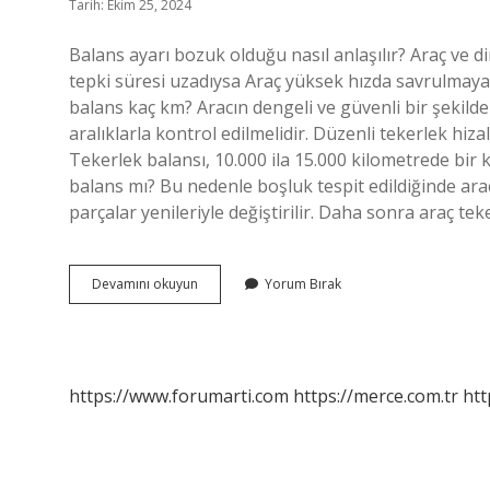
Tarih: Ekim 25, 2024
Balans ayarı bozuk olduğu nasıl anlaşılır? Araç ve d
tepki süresi uzadıysa Araç yüksek hızda savrulmaya b
balans kaç km? Aracın dengeli ve güvenli bir şekild
aralıklarla kontrol edilmelidir. Düzenli tekerlek hiz
Tekerlek balansı, 10.000 ila 15.000 kilometrede bir 
balans mı? Bu nedenle boşluk tespit edildiğinde araç
parçalar yenileriyle değiştirilir. Daha sonra araç t
Balans
Devamını okuyun
Yorum Bırak
Ayarı
Kaç
Kmde
Yapılır
https://www.forumarti.com
https://merce.com.tr
htt