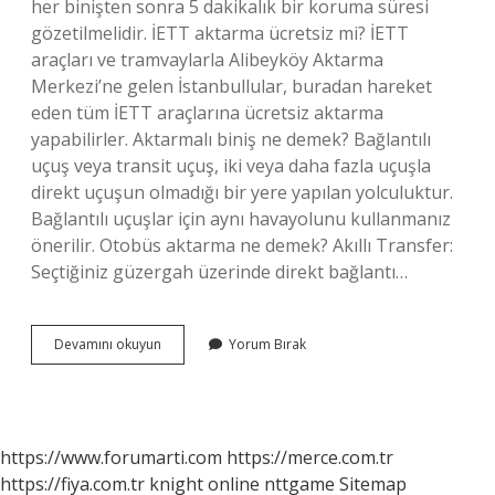
her binişten sonra 5 dakikalık bir koruma süresi
gözetilmelidir. İETT aktarma ücretsiz mi? İETT
araçları ve tramvaylarla Alibeyköy Aktarma
Merkezi’ne gelen İstanbullular, buradan hareket
eden tüm İETT araçlarına ücretsiz aktarma
yapabilirler. Aktarmalı biniş ne demek? Bağlantılı
uçuş veya transit uçuş, iki veya daha fazla uçuşla
direkt uçuşun olmadığı bir yere yapılan yolculuktur.
Bağlantılı uçuşlar için aynı havayolunu kullanmanız
önerilir. Otobüs aktarma ne demek? Akıllı Transfer:
Seçtiğiniz güzergah üzerinde direkt bağlantı…
Ücretsiz
Devamını okuyun
Yorum Bırak
Aktarma
Ne
Demek
https://www.forumarti.com
https://merce.com.tr
https://fiya.com.tr
knight online
nttgame
Sitemap