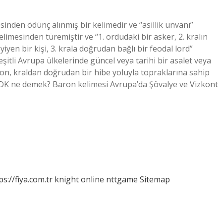
inden ödünç alınmış bir kelimedir ve “asillik unvanı”
limesinden türemiştir ve “1. ordudaki bir asker, 2. kralın
en bir kişi, 3. krala doğrudan bağlı bir feodal lord”
şitli Avrupa ülkelerinde güncel veya tarihi bir asalet veya
aron, kraldan doğrudan bir hibe yoluyla topraklarına sahip
 TDK ne demek? Baron kelimesi Avrupa’da Şövalye ve Vizkont
ps://fiya.com.tr
knight online
nttgame
Sitemap