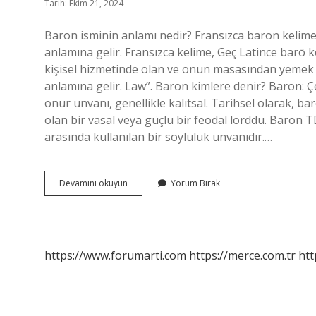
Tarih: Ekim 21, 2024
Baron isminin anlamı nedir? Fransızca baron kelimes
anlamına gelir. Fransızca kelime, Geç Latince barō ke
kişisel hizmetinde olan ve onun masasından yemek yiy
anlamına gelir. Law”. Baron kimlere denir? Baron: Çe
onur unvanı, genellikle kalıtsal. Tarihsel olarak, b
olan bir vasal veya güçlü bir feodal lorddu. Baron
arasında kullanılan bir soyluluk unvanıdır.…
Baron
Devamını okuyun
Yorum Bırak
Ismi
Nereden
Gelir
https://www.forumarti.com
https://merce.com.tr
htt