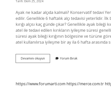
Tarih: Ekim 25, 2024
Ayak ne kadar alçıda kalmalı? Konservatif tedavi Yeri
edilir. Genellikle 6 haftalık alçı tedavisi yeterlidir. 
kırığı alçısı kaç günde çıkar? Genellikle ayak bileği k
atel ile tedavi edilen kırıkların iyileşme süresi genel
süresi ayak bileği kırığının bölgesine ve türüne göre
atel kullanılırsa iyileşme bir ay ila 6 hafta arasında 
Ayakta
Devamını okuyun
Yorum Bırak
Alçı
Ne
Kadar
Kalır
https://www.forumarti.com
https://merce.com.tr
htt