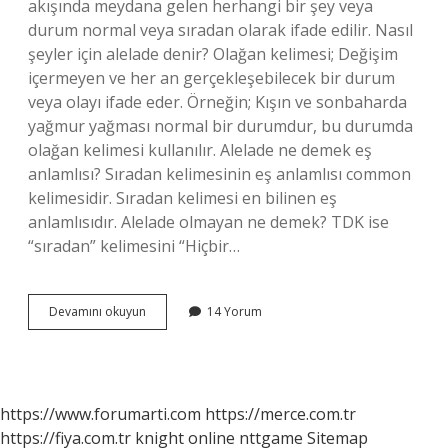
akışında meydana gelen herhangi bir şey veya
durum normal veya sıradan olarak ifade edilir. Nasıl
şeyler için alelade denir? Olağan kelimesi; Değişim
içermeyen ve her an gerçekleşebilecek bir durum
veya olayı ifade eder. Örneğin; Kışın ve sonbaharda
yağmur yağması normal bir durumdur, bu durumda
olağan kelimesi kullanılır. Alelade ne demek eş
anlamlısı? Sıradan kelimesinin eş anlamlısı common
kelimesidir. Sıradan kelimesi en bilinen eş
anlamlısıdır. Alelade olmayan ne demek? TDK ise
“sıradan” kelimesini “Hiçbir…
Alelade
Devamını okuyun
14 Yorum
Nedir
Örnek
https://www.forumarti.com
https://merce.com.tr
https://fiya.com.tr
knight online
nttgame
Sitemap