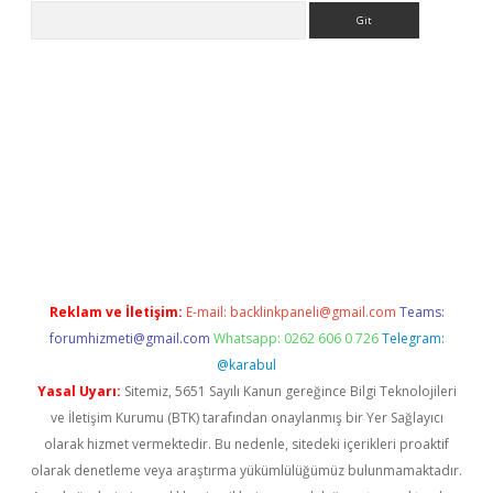
Arama
etci
Reklam ve İletişim:
E-mail:
backlinkpaneli@gmail.com
Teams:
forumhizmeti@gmail.com
Whatsapp: 0262 606 0 726
Telegram:
@karabul
Yasal Uyarı:
Sitemiz, 5651 Sayılı Kanun gereğince Bilgi Teknolojileri
ve İletişim Kurumu (BTK) tarafından onaylanmış bir Yer Sağlayıcı
olarak hizmet vermektedir. Bu nedenle, sitedeki içerikleri proaktif
olarak denetleme veya araştırma yükümlülüğümüz bulunmamaktadır.