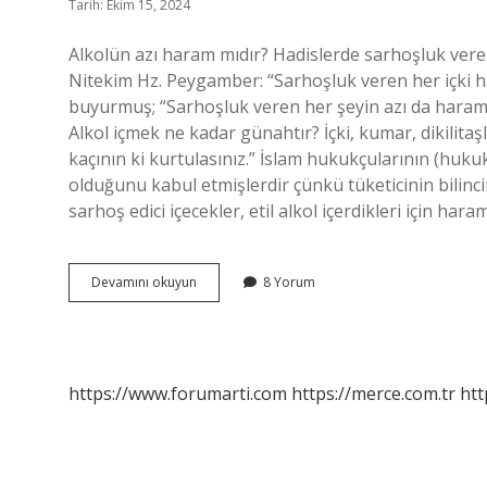
Tarih: Ekim 15, 2024
Alkolün azı haram mıdır? Hadislerde sarhoşluk veren
Nitekim Hz. Peygamber: “Sarhoşluk veren her içki ha
buyurmuş; “Sarhoşluk veren her şeyin azı da haramdı
Alkol içmek ne kadar günahtır? İçki, kumar, dikilitaşl
kaçının ki kurtulasınız.” İslam hukukçularının (huku
olduğunu kabul etmişlerdir çünkü tüketicinin bilincin
sarhoş edici içecekler, etil alkol içerdikleri için ha
Alkolün
Devamını okuyun
8 Yorum
Bir
Damlası
Haram
Mı
https://www.forumarti.com
https://merce.com.tr
htt