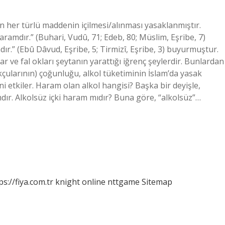
 her türlü maddenin içilmesi/alınması yasaklanmıştır.
ramdır.” (Buhari, Vudû, 71; Edeb, 80; Müslim, Eşribe, 7)
r.” (Ebû Dâvud, Eşribe, 5; Tirmizî, Eşribe, 3) buyurmuştur.
ar ve fal okları şeytanın yarattığı iğrenç şeylerdir. Bunlardan
kçularının) çoğunluğu, alkol tüketiminin İslam’da yasak
i etkiler. Haram olan alkol hangisi? Başka bir deyişle,
ramdır. Alkolsüz içki haram mıdır? Buna göre, “alkolsüz”…
ps://fiya.com.tr
knight online
nttgame
Sitemap