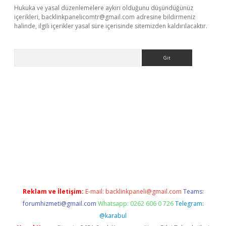
Hukuka ve yasal düzenlemelere aykırı olduğunu düşündüğünüz
içerikleri,
backlinkpanelicomtr@gmail.com
adresine bildirmeniz
halinde, ilgili içerikler yasal süre içerisinde sitemizden kaldırılacaktır.
Arama
etci
Reklam ve İletişim:
E-mail:
backlinkpaneli@gmail.com
Teams:
forumhizmeti@gmail.com
Whatsapp: 0262 606 0 726
Telegram:
@karabul