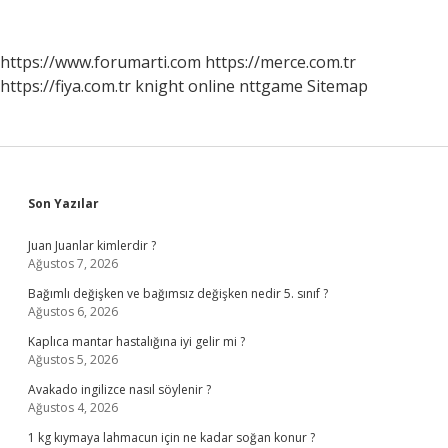
Bir
Şeyi
Bağışlamak
https://www.forumarti.com
https://merce.com.tr
Affetmek
https://fiya.com.tr
knight online
nttgame
Sitemap
Ve
Şefkatli
Olmak
Ne
Demektir
Sidebar
Son Yazılar
Juan Juanlar kimlerdir ?
Ağustos 7, 2026
Bağımlı değişken ve bağımsız değişken nedir 5. sınıf ?
Ağustos 6, 2026
Kaplıca mantar hastalığına iyi gelir mi ?
Ağustos 5, 2026
Avakado ingilizce nasıl söylenir ?
Ağustos 4, 2026
1 kg kıymaya lahmacun için ne kadar soğan konur ?