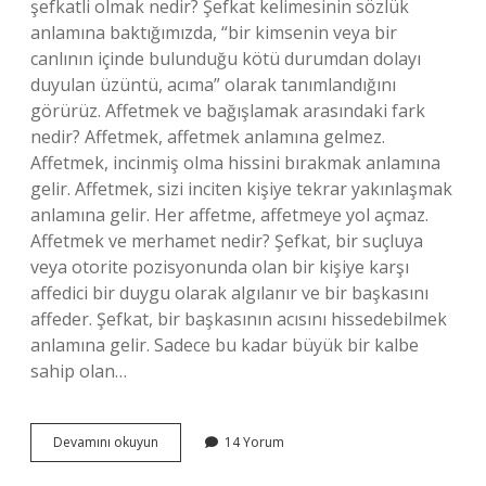
şefkatli olmak nedir? Şefkat kelimesinin sözlük
anlamına baktığımızda, “bir kimsenin veya bir
canlının içinde bulunduğu kötü durumdan dolayı
duyulan üzüntü, acıma” olarak tanımlandığını
görürüz. Affetmek ve bağışlamak arasındaki fark
nedir? Affetmek, affetmek anlamına gelmez.
Affetmek, incinmiş olma hissini bırakmak anlamına
gelir. Affetmek, sizi inciten kişiye tekrar yakınlaşmak
anlamına gelir. Her affetme, affetmeye yol açmaz.
Affetmek ve merhamet nedir? Şefkat, bir suçluya
veya otorite pozisyonunda olan bir kişiye karşı
affedici bir duygu olarak algılanır ve bir başkasını
affeder. Şefkat, bir başkasının acısını hissedebilmek
anlamına gelir. Sadece bu kadar büyük bir kalbe
sahip olan…
Bir
Devamını okuyun
14 Yorum
Şeye
Acımak