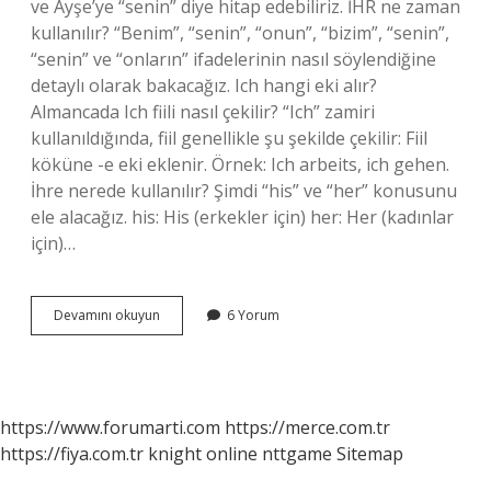
ve Ayşe’ye “senin” diye hitap edebiliriz. İHR ne zaman
kullanılır? “Benim”, “senin”, “onun”, “bizim”, “senin”,
“senin” ve “onların” ifadelerinin nasıl söylendiğine
detaylı olarak bakacağız. Ich hangi eki alır?
Almancada Ich fiili nasıl çekilir? “Ich” zamiri
kullanıldığında, fiil genellikle şu şekilde çekilir: Fiil
köküne -e eki eklenir. Örnek: Ich arbeits, ich gehen.
İhre nerede kullanılır? Şimdi “his” ve “her” konusunu
ele alacağız. his: His (erkekler için) her: Her (kadınlar
için)…
Ihr
Devamını okuyun
6 Yorum
Hangi
Eki
Alır
https://www.forumarti.com
https://merce.com.tr
https://fiya.com.tr
knight online
nttgame
Sitemap