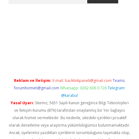
etci
Reklam ve İletişim:
E-mail:
backlinkpaneli@gmail.com
Teams:
forumhizmeti@gmail.com
Whatsapp: 0262 606 0 726
Telegram:
@karabul
Yasal Uyarı:
Sitemiz, 5651 Sayılı Kanun gereğince Bilgi Teknolojileri
ve İletişim Kurumu (BTK) tarafından onaylanmış bir Yer Sağlayıcı
olarak hizmet vermektedir. Bu nedenle, sitedeki içerikleri proaktif
olarak denetleme veya araştırma yükümlülüğümüz bulunmamaktadır.
Ancak, üyelerimiz yazdıkları içeriklerin sorumluluğunu taşımakta olup,