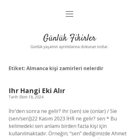
menüyü
Anasayfa
aç
Gizlilik Politikası
Günlük Fikirler
Yasal Uyarı
Günlük yaşamın ayrıntılarına dokunan notlar.
Hakkımızda
Etiket:
Almanca kişi zamirleri nelerdir
Ihr Hangi Eki Alır
Tarih: Ekim 18, 2024
İhr’den sonra ne gelir? ihr (sen) sie (onlar) / Sie
(sen/sen])22 Kasım 2023 İHR ne gelir? sen * Bu
kelimedeki sen anlamı birden fazla kişi için
kullanılmaktadır. Örneğin; “sen” dediğimizde Ahmet