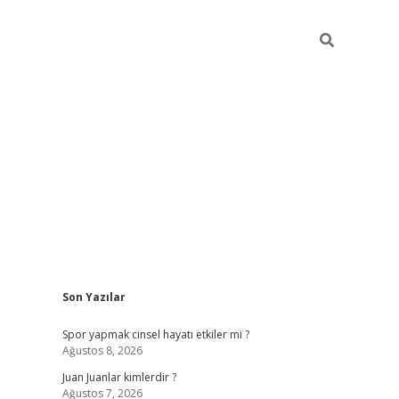
Sidebar
Son Yazılar
betci
Spor yapmak cinsel hayatı etkiler mi ?
Ağustos 8, 2026
Juan Juanlar kimlerdir ?
Ağustos 7, 2026