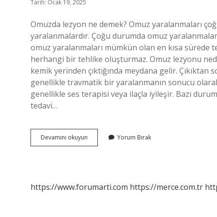
Tarih: Ocak 19, 2025
Omuzda lezyon ne demek? Omuz yaralanmaları çoğun
yaralanmalardır. Çoğu durumda omuz yaralanmaları 
omuz yaralanmaları mümkün olan en kısa sürede te
herhangi bir tehlike oluşturmaz. Omuz lezyonu ned
kemik yerinden çıktığında meydana gelir. Çıkıktan 
genellikle travmatik bir yaralanmanın sonucu olarak 
genellikle ses terapisi veya ilaçla iyileşir. Bazı dur
tedavi…
Omuzda
Devamını okuyun
Yorum Bırak
Oluşan
Lezyon
Ne
Demek
https://www.forumarti.com
https://merce.com.tr
htt