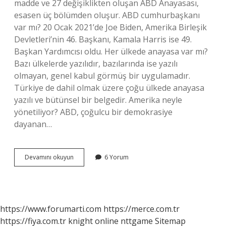
madde ve 27 değişiklikten oluşan ABD Anayasası,
esasen üç bölümden oluşur. ABD cumhurbaşkanı
var mı? 20 Ocak 2021’de Joe Biden, Amerika Birleşik
Devletleri’nin 46. Başkanı, Kamala Harris ise 49.
Başkan Yardımcısı oldu. Her ülkede anayasa var mı?
Bazı ülkelerde yazılıdır, bazılarında ise yazılı
olmayan, genel kabul görmüş bir uygulamadır.
Türkiye de dahil olmak üzere çoğu ülkede anayasa
yazılı ve bütünsel bir belgedir. Amerika neyle
yönetiliyor? ABD, çoğulcu bir demokrasiye
dayanan…
Abd
Devamını okuyun
6 Yorum
Anayasa
Var
Mı
https://www.forumarti.com
https://merce.com.tr
https://fiya.com.tr
knight online
nttgame
Sitemap