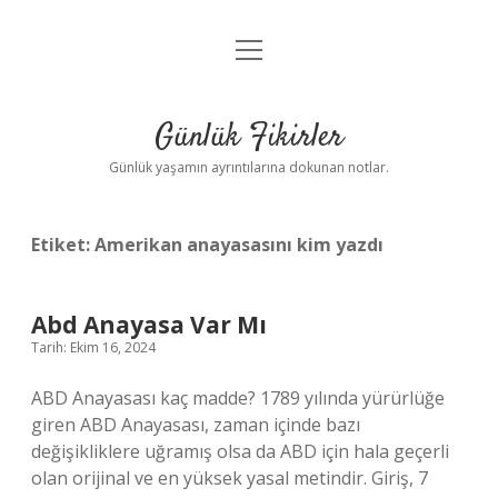
menüyü
Anasayfa
aç
Gizlilik Politikası
Günlük Fikirler
Yasal Uyarı
Günlük yaşamın ayrıntılarına dokunan notlar.
Hakkımızda
Etiket:
Amerikan anayasasını kim yazdı
Abd Anayasa Var Mı
Tarih: Ekim 16, 2024
ABD Anayasası kaç madde? 1789 yılında yürürlüğe
giren ABD Anayasası, zaman içinde bazı
değişikliklere uğramış olsa da ABD için hala geçerli
olan orijinal ve en yüksek yasal metindir. Giriş, 7