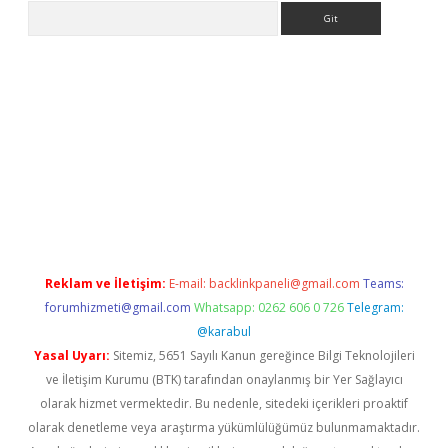
Arama
etci
Reklam ve İletişim:
E-mail:
backlinkpaneli@gmail.com
Teams:
forumhizmeti@gmail.com
Whatsapp: 0262 606 0 726
Telegram:
@karabul
Yasal Uyarı:
Sitemiz, 5651 Sayılı Kanun gereğince Bilgi Teknolojileri
ve İletişim Kurumu (BTK) tarafından onaylanmış bir Yer Sağlayıcı
olarak hizmet vermektedir. Bu nedenle, sitedeki içerikleri proaktif
olarak denetleme veya araştırma yükümlülüğümüz bulunmamaktadır.