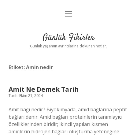
menüyü
Anasayfa
aç
Gizlilik Politikası
Günlük Fikirler
Yasal Uyarı
Günlük yaşamın ayrıntılarına dokunan notlar.
Hakkımızda
Etiket:
Amin nedir
Amit Ne Demek Tarih
Tarih: Ekim 21, 2024
Amit bağı nedir? Biyokimyada, amid bağlarına peptit
bağları denir. Amid bağları proteinlerin tanımlayıcı
özelliklerinden biridir; ikincil yapıları kısmen
amidlerin hidrojen bağları oluşturma yeteneğine