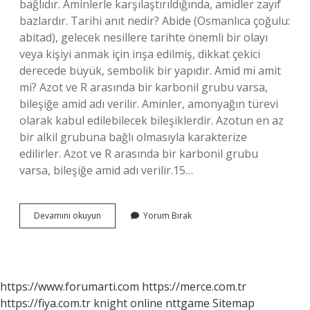
bağlıdır. Aminlerle karşılaştırıldığında, amidler zayıf
bazlardır. Tarihi anıt nedir? Abide (Osmanlıca çoğulu:
abitad), gelecek nesillere tarihte önemli bir olayı
veya kişiyi anmak için inşa edilmiş, dikkat çekici
derecede büyük, sembolik bir yapıdır. Amid mi amit
mi? Azot ve R arasında bir karbonil grubu varsa,
bileşiğe amid adı verilir. Aminler, amonyağın türevi
olarak kabul edilebilecek bileşiklerdir. Azotun en az
bir alkil grubuna bağlı olmasıyla karakterize
edilirler. Azot ve R arasında bir karbonil grubu
varsa, bileşiğe amid adı verilir.15…
Amit
Devamını okuyun
Yorum Bırak
Ne
Demek
Tarih
https://www.forumarti.com
https://merce.com.tr
https://fiya.com.tr
knight online
nttgame
Sitemap