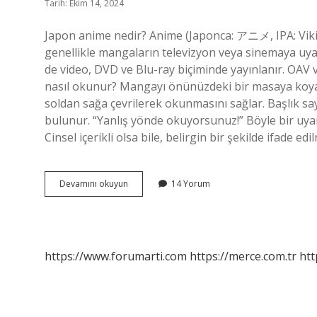
Tarih: Ekim 14, 2024
Japon anime nedir? Anime (Japonca: アニメ, IPA: Vikipe
genellikle mangaların televizyon veya sinemaya uya
de video, DVD ve Blu-ray biçiminde yayınlanır. OAV v
nasıl okunur? Mangayı önünüzdeki bir masaya koyars
soldan sağa çevrilerek okunmasını sağlar. Başlık sa
bulunur. “Yanlış yönde okuyorsunuz!” Böyle bir uyarı
Cinsel içerikli olsa bile, belirgin bir şekilde ifade e
Japon
Devamını okuyun
14 Yorum
Mangası
Nedir
https://www.forumarti.com
https://merce.com.tr
htt