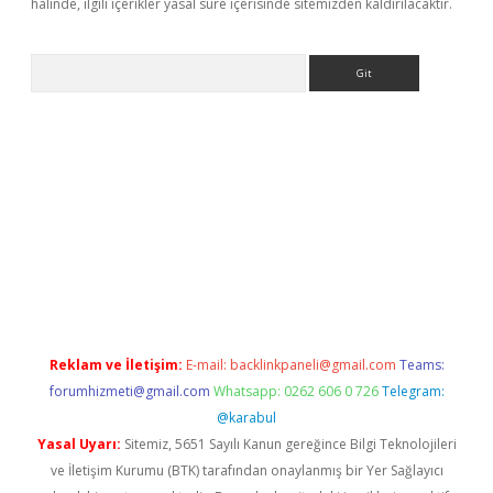
halinde, ilgili içerikler yasal süre içerisinde sitemizden kaldırılacaktır.
Arama
tci
Reklam ve İletişim:
E-mail:
backlinkpaneli@gmail.com
Teams:
forumhizmeti@gmail.com
Whatsapp: 0262 606 0 726
Telegram:
@karabul
Yasal Uyarı:
Sitemiz, 5651 Sayılı Kanun gereğince Bilgi Teknolojileri
ve İletişim Kurumu (BTK) tarafından onaylanmış bir Yer Sağlayıcı