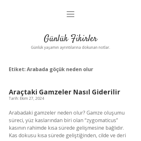
menüyü
Anasayfa
aç
Gizlilik Politikası
Günlük Fikirler
Yasal Uyarı
Günlük yaşamın ayrıntılarına dokunan notlar.
Hakkımızda
Etiket:
Arabada göçük neden olur
Araçtaki Gamzeler Nasıl Giderilir
Tarih: Ekim 27, 2024
Arabadaki gamzeler neden olur? Gamze oluşumu
süreci, yüz kaslarından biri olan “zygomaticus”
kasının rahimde kısa sürede gelişmesine bağlıdır.
Kas dokusu kısa sürede geliştiğinden, cilde ve deri