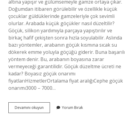
altına yapışır ve gülümsemeyle gamze ortaya çıkar.
Doğumdan itibaren görülebilir ve özellikle küçük
çocuklar güldüklerinde gamzeleriyle çok sevimli
olurlar. Arabada küçük göçükler nasıl düzeltilir?
Göçük, silikon yardımıyla parçaya yapıştırılır ve
birkaç hafif çekişten sonra hızla soyulabilir. Aslında
bazı yöntemler, arabanın göçük kısmına sıcak su
dökerek emme yoluyla göçüğü giderir. Buna başarılı
yöntem denir. Bu, arabanın boyasına zarar
vermeyeceği garantilidir. Göçük düzeltme ücreti ne
kadar? Boyasız göçük onarımı
fiyatlarıHizmetlerOrtalama fiyat aralığıCephe göçük
onarımı3000 – 7000…
Araçtaki
Devamını okuyun
Yorum Bırak
Gamzeler
Nasıl
Giderilir