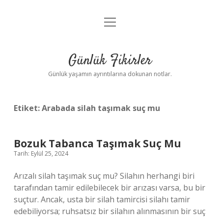
menüyü
Anasayfa
aç
Gizlilik Politikası
Günlük Fikirler
Yasal Uyarı
Günlük yaşamın ayrıntılarına dokunan notlar.
Hakkımızda
Etiket:
Arabada silah taşımak suç mu
Bozuk Tabanca Taşımak Suç Mu
Tarih: Eylül 25, 2024
Arızalı silah taşımak suç mu? Silahın herhangi biri
tarafından tamir edilebilecek bir arızası varsa, bu bir
suçtur. Ancak, usta bir silah tamircisi silahı tamir
edebiliyorsa; ruhsatsız bir silahın alınmasının bir suç