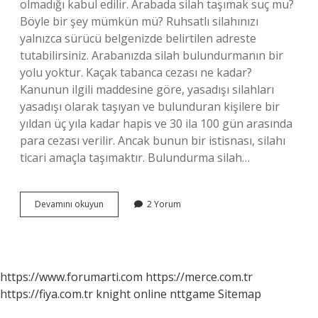
olmadığı kabul edilir. Arabada silah taşımak suç mu?
Böyle bir şey mümkün mü? Ruhsatlı silahınızı
yalnızca sürücü belgenizde belirtilen adreste
tutabilirsiniz. Arabanızda silah bulundurmanın bir
yolu yoktur. Kaçak tabanca cezası ne kadar?
Kanunun ilgili maddesine göre, yasadışı silahları
yasadışı olarak taşıyan ve bulunduran kişilere bir
yıldan üç yıla kadar hapis ve 30 ila 100 gün arasında
para cezası verilir. Ancak bunun bir istisnası, silahı
ticari amaçla taşımaktır. Bulundurma silah…
Bozuk
Devamını okuyun
2 Yorum
Tabanca
Taşımak
Suç
Mu
https://www.forumarti.com
https://merce.com.tr
https://fiya.com.tr
knight online
nttgame
Sitemap