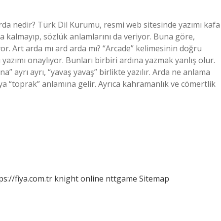
 Arda nedir? Türk Dil Kurumu, resmi web sitesinde yazımı kafa
la kalmayıp, sözlük anlamlarını da veriyor. Buna göre,
iyor. Art arda mı ard arda mı? “Arcade” kelimesinin doğru
azımı onaylıyor. Bunları birbiri ardına yazmak yanlış olur.
a” ayrı ayrı, “yavaş yavaş” birlikte yazılır. Arda ne anlama
eya “toprak” anlamına gelir. Ayrıca kahramanlık ve cömertlik
ps://fiya.com.tr
knight online
nttgame
Sitemap