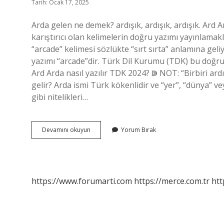
Tarih: Ocak 17, 2025
Arda gelen ne demek? ardışık, ardışık, ardışık. Ard
karıştırıcı olan kelimelerin doğru yazımı yayınlamak
“arcade” kelimesi sözlükte “sırt sırta” anlamına gel
yazımı “arcade”dir. Türk Dil Kurumu (TDK) bu doğru y
Ard Arda nasıl yazılır TDK 2024? ↇ NOT: “Birbiri ardın
gelir? Arda ismi Türk kökenlidir ve “yer”, “dünya” v
gibi nitelikleri…
Ard
Devamını okuyun
Yorum Bırak
Arda
Gelen
Ne
Demek
https://www.forumarti.com
https://merce.com.tr
htt