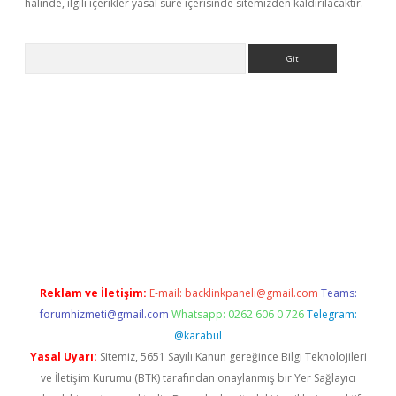
halinde, ilgili içerikler yasal süre içerisinde sitemizden kaldırılacaktır.
Arama
etci
Reklam ve İletişim:
E-mail:
backlinkpaneli@gmail.com
Teams:
forumhizmeti@gmail.com
Whatsapp: 0262 606 0 726
Telegram:
@karabul
Yasal Uyarı:
Sitemiz, 5651 Sayılı Kanun gereğince Bilgi Teknolojileri
ve İletişim Kurumu (BTK) tarafından onaylanmış bir Yer Sağlayıcı