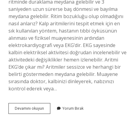
ritminde duraklama meydana gelebilir ve 3
saniyeden uzun sürerse baş dönmesi ve bayılma
meydana gelebilir. Ritim bozukluğu olup olmadığını
nasıl anlarız? Kalp aritmilerini tespit etmek için en
sık kullanılan yöntem, hastanın tıbbi öyküsünün
alınması ve fiziksel muayenesinin ardından
elektrokardiyografi veya EKG’dir. EKG sayesinde
kalbin elektriksel aktivitesi doğrudan incelenebilir ve
aktivitedeki değişiklikler hemen izlenebilir. Aritmi
EKG’de çıkar mı? Aritmiler sessizce ve herhangi bir
belirti göstermeden meydana gelebilir. Muayene
sırasında doktor, kalbinizi dinleyerek, nabzınızı
kontrol ederek veya…
Aritmi
Devamını okuyun
Yorum Bırak
Olduğumu
Nasıl
Anlarım