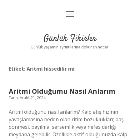
menüyü
Anasayfa
aç
Gizlilik Politikası
Günlük Fikirler
Yasal Uyarı
Günlük yaşamın ayrıntılarına dokunan notlar.
Hakkımızda
Etiket:
Aritmi hissedilir mi
Aritmi Olduğumu Nasıl Anlarım
Tarih: Aralık 21, 2024
Aritmi olduğunu nasıl anlarım? Kalp atış hızının
yavaşlamasına neden olan ritim bozuklukları; baş
dönmesi, bayılma, sersemlik veya nefes darlığı
meydana gelebilir. Özellikle aktif olduğunuzda kalp