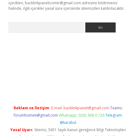
içerikleri,
backlinkpanelicomtr@gmail.com
adresine bildirmeniz
halinde, ilgili içerikler yasal süre içerisinde sitemizden kaldırılacaktır.
Arama
etci
Reklam ve İletişim:
E-mail:
backlinkpaneli@gmail.com
Teams:
forumhizmeti@gmail.com
Whatsapp: 0262 606 0 726
Telegram:
@karabul
Yasal Uyarı:
Sitemiz, 5651 Sayılı Kanun gereğince Bilgi Teknolojileri