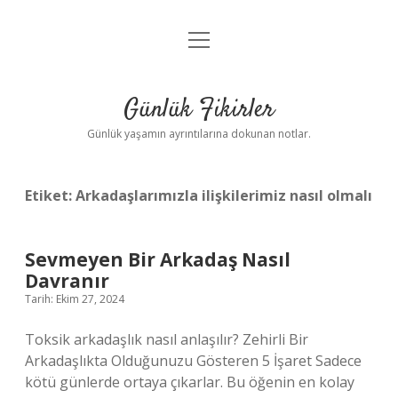
menüyü
Anasayfa
aç
Gizlilik Politikası
Günlük Fikirler
Yasal Uyarı
Günlük yaşamın ayrıntılarına dokunan notlar.
Hakkımızda
Etiket:
Arkadaşlarımızla ilişkilerimiz nasıl olmalı
Sevmeyen Bir Arkadaş Nasıl
Davranır
Tarih: Ekim 27, 2024
Toksik arkadaşlık nasıl anlaşılır? Zehirli Bir
Arkadaşlıkta Olduğunuzu Gösteren 5 İşaret Sadece
kötü günlerde ortaya çıkarlar. Bu öğenin en kolay