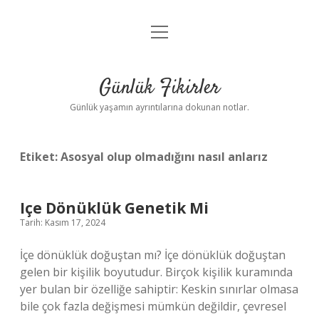
menüyü
Anasayfa
aç
Gizlilik Politikası
Günlük Fikirler
Yasal Uyarı
Günlük yaşamın ayrıntılarına dokunan notlar.
Hakkımızda
Etiket:
Asosyal olup olmadığını nasıl anlarız
Içe Dönüklük Genetik Mi
Tarih: Kasım 17, 2024
İçe dönüklük doğuştan mı? İçe dönüklük doğuştan
gelen bir kişilik boyutudur. Birçok kişilik kuramında
yer bulan bir özelliğe sahiptir: Keskin sınırlar olmasa
bile çok fazla değişmesi mümkün değildir, çevresel