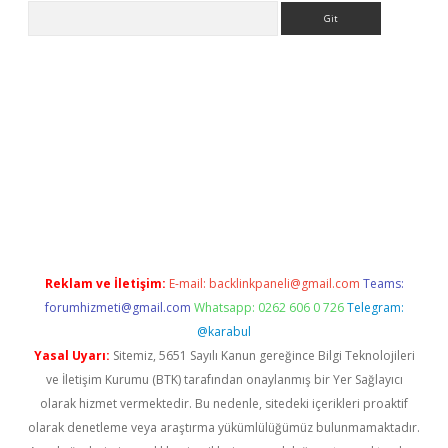
Arama
etci
Reklam ve İletişim:
E-mail:
backlinkpaneli@gmail.com
Teams:
forumhizmeti@gmail.com
Whatsapp: 0262 606 0 726
Telegram:
@karabul
Yasal Uyarı:
Sitemiz, 5651 Sayılı Kanun gereğince Bilgi Teknolojileri
ve İletişim Kurumu (BTK) tarafından onaylanmış bir Yer Sağlayıcı
olarak hizmet vermektedir. Bu nedenle, sitedeki içerikleri proaktif
olarak denetleme veya araştırma yükümlülüğümüz bulunmamaktadır.