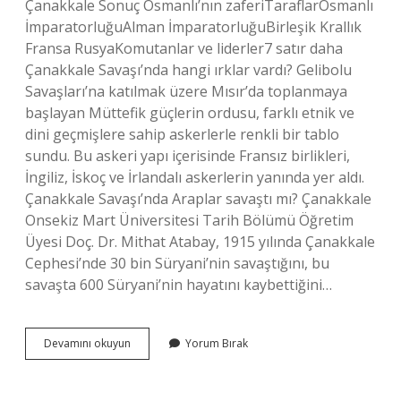
Çanakkale Sonuç Osmanlı’nın zaferiTaraflarOsmanlı
İmparatorluğuAlman İmparatorluğuBirleşik Krallık
Fransa RusyaKomutanlar ve liderler7 satır daha
Çanakkale Savaşı’nda hangi ırklar vardı? Gelibolu
Savaşları’na katılmak üzere Mısır’da toplanmaya
başlayan Müttefik güçlerin ordusu, farklı etnik ve
dini geçmişlere sahip askerlerle renkli bir tablo
sundu. Bu askeri yapı içerisinde Fransız birlikleri,
İngiliz, İskoç ve İrlandalı askerlerin yanında yer aldı.
Çanakkale Savaşı’nda Araplar savaştı mı? Çanakkale
Onsekiz Mart Üniversitesi Tarih Bölümü Öğretim
Üyesi Doç. Dr. Mithat Atabay, 1915 yılında Çanakkale
Cephesi’nde 30 bin Süryani’nin savaştığını, bu
savaşta 600 Süryani’nin hayatını kaybettiğini…
Çanakkale
Devamını okuyun
Yorum Bırak
Savaşında
Hangi
Irklar