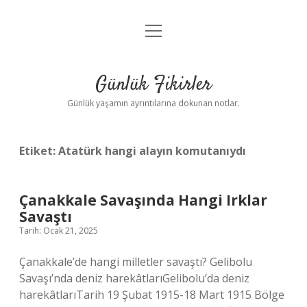
menüyü
Anasayfa
aç
Gizlilik Politikası
Günlük Fikirler
Yasal Uyarı
Günlük yaşamın ayrıntılarına dokunan notlar.
Hakkımızda
Etiket:
Atatürk hangi alayın komutanıydı
Çanakkale Savaşında Hangi Irklar
Savaştı
Tarih: Ocak 21, 2025
Çanakkale’de hangi milletler savaştı? Gelibolu
Savaşı’nda deniz harekâtlarıGelibolu’da deniz
harekâtlarıTarih 19 Şubat 1915-18 Mart 1915 Bölge