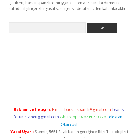
içerikleri,
backlinkpanelicomtr@gmail.com
adresine bildirmeniz
halinde, ilgili içerikler yasal süre içerisinde sitemizden kaldırılacaktır.
Arama
etci
Reklam ve İletişim:
E-mail:
backlinkpaneli@gmail.com
Teams:
forumhizmeti@gmail.com
Whatsapp: 0262 606 0 726
Telegram:
@karabul
Yasal Uyarı:
Sitemiz, 5651 Sayılı Kanun gereğince Bilgi Teknolojileri