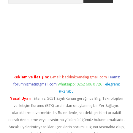
etci
Reklam ve İletişim:
E-mail:
backlinkpaneli@gmail.com
Teams:
forumhizmeti@gmail.com
Whatsapp: 0262 606 0 726
Telegram:
@karabul
Yasal Uyarı:
Sitemiz, 5651 Sayılı Kanun gereğince Bilgi Teknolojileri
ve İletişim Kurumu (BTK) tarafından onaylanmış bir Yer Sağlayıcı
olarak hizmet vermektedir. Bu nedenle, sitedeki içerikleri proaktif
olarak denetleme veya araştırma yükümlülüğümüz bulunmamaktadır.
Ancak, üyelerimiz yazdıkları içeriklerin sorumluluğunu taşımakta olup,