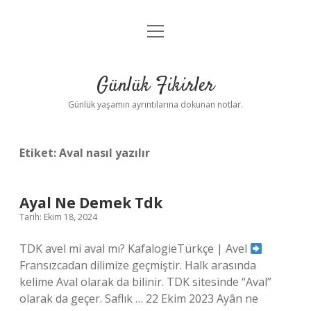
menüyü
Anasayfa
aç
Gizlilik Politikası
Günlük Fikirler
Yasal Uyarı
Günlük yaşamın ayrıntılarına dokunan notlar.
Hakkımızda
Etiket:
Aval nasıl yazılır
Ayal Ne Demek Tdk
Tarih: Ekim 18, 2024
TDK avel mi aval mı? KafalogieTürkçe | Avel
Fransızcadan dilimize geçmiştir. Halk arasında
kelime Aval olarak da bilinir. TDK sitesinde “Aval”
olarak da geçer. Saflık … 22 Ekim 2023 Ayân ne