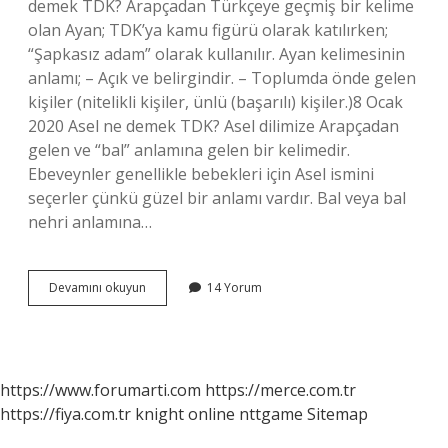
demek TDK? Arapçadan Türkçeye geçmiş bir kelime
olan Ayan; TDK’ya kamu figürü olarak katılırken;
“Şapkasız adam” olarak kullanılır. Ayan kelimesinin
anlamı; – Açık ve belirgindir. – Toplumda önde gelen
kişiler (nitelikli kişiler, ünlü (başarılı) kişiler.)8 Ocak
2020 Asel ne demek TDK? Asel dilimize Arapçadan
gelen ve “bal” anlamına gelen bir kelimedir.
Ebeveynler genellikle bebekleri için Asel ismini
seçerler çünkü güzel bir anlamı vardır. Bal veya bal
nehri anlamına…
Ayal
Devamını okuyun
14 Yorum
Ne
Demek
Tdk
https://www.forumarti.com
https://merce.com.tr
https://fiya.com.tr
knight online
nttgame
Sitemap