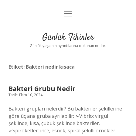
menüyü
Anasayfa
aç
Gizlilik Politikası
Günlük Fikirler
Yasal Uyarı
Günlük yaşamın ayrıntılarına dokunan notlar.
Hakkımızda
Etiket:
Bakteri nedir kısaca
Bakteri Grubu Nedir
Tarih: Ekim 10, 2024
Bakteri grupları nelerdir? Bu bakteriler şekillerine
göre üç ana gruba ayrılabilir: ➢Vibrio: virgül
şeklinde, kısa, çubuk şeklinde bakteriler.
➢Spiroketler: ince, esnek, spiral şekilli örnekler.