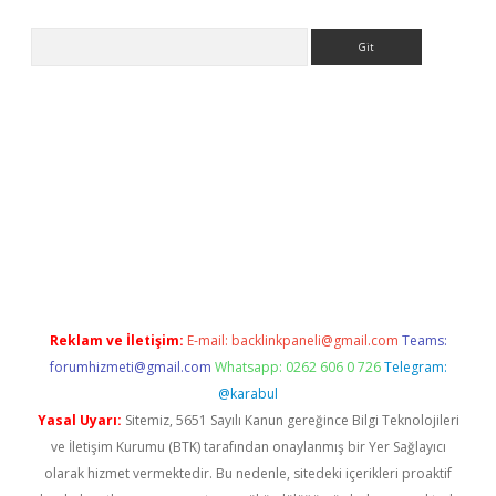
Arama
etci
Reklam ve İletişim:
E-mail:
backlinkpaneli@gmail.com
Teams:
forumhizmeti@gmail.com
Whatsapp: 0262 606 0 726
Telegram:
@karabul
Yasal Uyarı:
Sitemiz, 5651 Sayılı Kanun gereğince Bilgi Teknolojileri
ve İletişim Kurumu (BTK) tarafından onaylanmış bir Yer Sağlayıcı
olarak hizmet vermektedir. Bu nedenle, sitedeki içerikleri proaktif