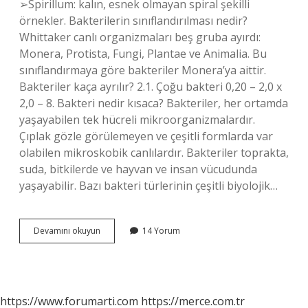
➢Spirillum: kalın, esnek olmayan spiral şekilli
örnekler. Bakterilerin sınıflandırılması nedir?
Whittaker canlı organizmaları beş gruba ayırdı:
Monera, Protista, Fungi, Plantae ve Animalia. Bu
sınıflandırmaya göre bakteriler Monera’ya aittir.
Bakteriler kaça ayrılır? 2.1. Çoğu bakteri 0,20 – 2,0 x
2,0 – 8. Bakteri nedir kısaca? Bakteriler, her ortamda
yaşayabilen tek hücreli mikroorganizmalardır.
Çıplak gözle görülemeyen ve çeşitli formlarda var
olabilen mikroskobik canlılardır. Bakteriler toprakta,
suda, bitkilerde ve hayvan ve insan vücudunda
yaşayabilir. Bazı bakteri türlerinin çeşitli biyolojik…
Bakteri
Devamını okuyun
14 Yorum
Grubu
Nedir
https://www.forumarti.com
https://merce.com.tr