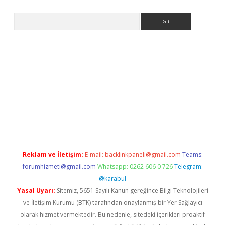
Arama
tci
Reklam ve İletişim:
E-mail:
backlinkpaneli@gmail.com
Teams:
forumhizmeti@gmail.com
Whatsapp: 0262 606 0 726
Telegram:
@karabul
Yasal Uyarı:
Sitemiz, 5651 Sayılı Kanun gereğince Bilgi Teknolojileri
ve İletişim Kurumu (BTK) tarafından onaylanmış bir Yer Sağlayıcı
olarak hizmet vermektedir. Bu nedenle, sitedeki içerikleri proaktif