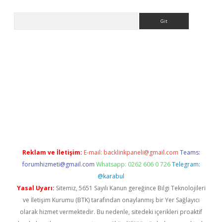
Arama
etci
Reklam ve İletişim:
E-mail:
backlinkpaneli@gmail.com
Teams:
forumhizmeti@gmail.com
Whatsapp: 0262 606 0 726
Telegram:
@karabul
Yasal Uyarı:
Sitemiz, 5651 Sayılı Kanun gereğince Bilgi Teknolojileri
ve İletişim Kurumu (BTK) tarafından onaylanmış bir Yer Sağlayıcı
olarak hizmet vermektedir. Bu nedenle, sitedeki içerikleri proaktif