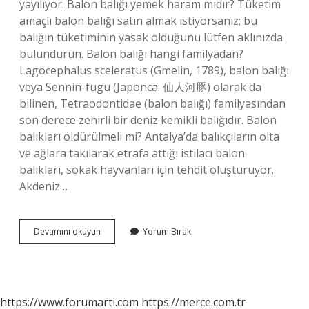
yayılıyor. Balon balığı yemek haram mıdır? Tüketim
amaçlı balon balığı satın almak istiyorsanız; bu
balığın tüketiminin yasak olduğunu lütfen aklınızda
bulundurun. Balon balığı hangi familyadan?
Lagocephalus sceleratus (Gmelin, 1789), balon balığı
veya Sennin-fugu (Japonca: 仙人河豚) olarak da
bilinen, Tetraodontidae (balon balığı) familyasından
son derece zehirli bir deniz kemikli balığıdır. Balon
balıkları öldürülmeli mi? Antalya’da balıkçıların olta
ve ağlara takılarak etrafa attığı istilacı balon
balıkları, sokak hayvanları için tehdit oluşturuyor.
Akdeniz…
Balon
Devamını okuyun
Yorum Bırak
Balığı
Istilacı
Mı
https://www.forumarti.com
https://merce.com.tr