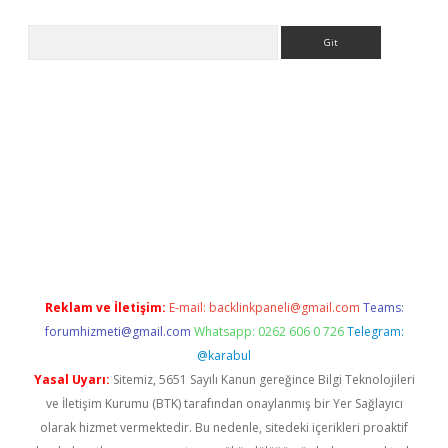
Arama
etci
Reklam ve İletişim:
E-mail:
backlinkpaneli@gmail.com
Teams:
forumhizmeti@gmail.com
Whatsapp: 0262 606 0 726
Telegram:
@karabul
Yasal Uyarı:
Sitemiz, 5651 Sayılı Kanun gereğince Bilgi Teknolojileri
ve İletişim Kurumu (BTK) tarafından onaylanmış bir Yer Sağlayıcı
olarak hizmet vermektedir. Bu nedenle, sitedeki içerikleri proaktif