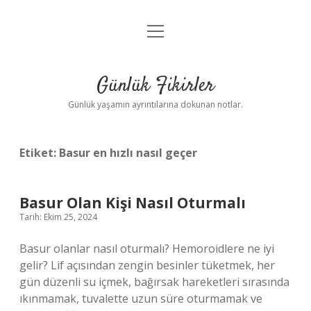
menüyü
Anasayfa
aç
Gizlilik Politikası
Günlük Fikirler
Yasal Uyarı
Günlük yaşamın ayrıntılarına dokunan notlar.
Hakkımızda
Etiket:
Basur en hızlı nasıl geçer
Basur Olan Kişi Nasıl Oturmalı
Tarih: Ekim 25, 2024
Basur olanlar nasıl oturmalı? Hemoroidlere ne iyi
gelir? Lif açısından zengin besinler tüketmek, her
gün düzenli su içmek, bağırsak hareketleri sırasında
ıkınmamak, tuvalette uzun süre oturmamak ve