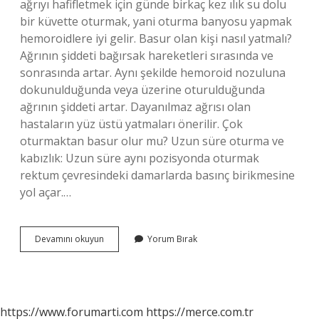
ağrıyı hafifletmek için günde birkaç kez ılık su dolu
bir küvette oturmak, yani oturma banyosu yapmak
hemoroidlere iyi gelir. Basur olan kişi nasıl yatmalı?
Ağrının şiddeti bağırsak hareketleri sırasında ve
sonrasında artar. Aynı şekilde hemoroid nozuluna
dokunulduğunda veya üzerine oturulduğunda
ağrının şiddeti artar. Dayanılmaz ağrısı olan
hastaların yüz üstü yatmaları önerilir. Çok
oturmaktan basur olur mu? Uzun süre oturma ve
kabızlık: Uzun süre aynı pozisyonda oturmak
rektum çevresindeki damarlarda basınç birikmesine
yol açar.…
Basur
Devamını okuyun
Yorum Bırak
Olan
Kişi
Nasıl
Oturmalı
https://www.forumarti.com
https://merce.com.tr