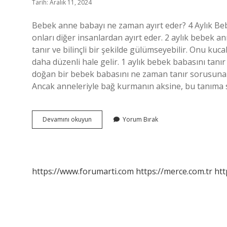
Tarih: Aralık 11, 2024
Bebek anne babayı ne zaman ayırt eder? 4 Aylık Bebe
onları diğer insanlardan ayırt eder. 2 aylık bebek a
tanır ve bilinçli bir şekilde gülümseyebilir. Onu ku
daha düzenli hale gelir. 1 aylık bebek babasını tan
doğan bir bebek babasını ne zaman tanır sorusuna
Ancak anneleriyle bağ kurmanın aksine, bu tanıma sü
Bebek
Devamını okuyun
Yorum Bırak
Anne
Babayı
Ne
Zaman
Tanır
https://www.forumarti.com
https://merce.com.tr
htt