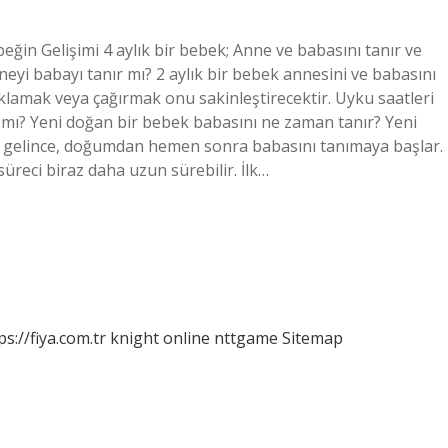
ğin Gelişimi 4 aylık bir bebek; Anne ve babasını tanır ve
nneyi babayı tanır mı? 2 aylık bir bebek annesini ve babasını
caklamak veya çağırmak onu sakinleştirecektir. Uyku saatleri
ır mı? Yeni doğan bir bebek babasını ne zaman tanır? Yeni
 gelince, doğumdan hemen sonra babasını tanımaya başlar.
reci biraz daha uzun sürebilir. İlk…
ps://fiya.com.tr
knight online
nttgame
Sitemap