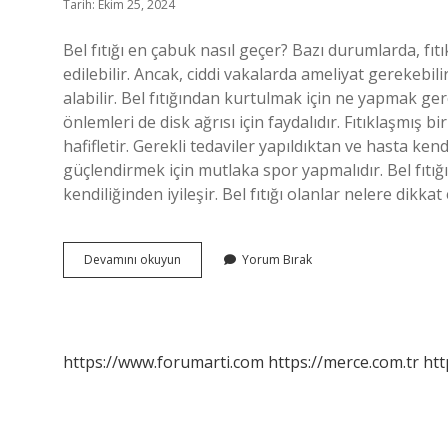
Tarih: Ekim 25, 2024
Bel fıtığı en çabuk nasıl geçer? Bazı durumlarda, fıtık
edilebilir. Ancak, ciddi vakalarda ameliyat gerekebili
alabilir. Bel fıtığından kurtulmak için ne yapmak gerek
önlemleri de disk ağrısı için faydalıdır. Fıtıklaşmış b
hafifletir. Gerekli tedaviler yapıldıktan ve hasta ken
güçlendirmek için mutlaka spor yapmalıdır. Bel fıtığı
kendiliğinden iyileşir. Bel fıtığı olanlar nelere dikka
Bel
Devamını okuyun
Yorum Bırak
Fıtık
Nasıl
Tedavi
Edilir
https://www.forumarti.com
https://merce.com.tr
htt