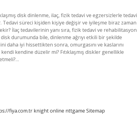
laşmış disk dinlenme, ilaç, fizik tedavi ve egzersizlerle tedavi
r. Tedavi süreci kişiden kişiye değişir ve iyileşme biraz zaman
ir? İlaç tedavilerinin yanı sıra, fizik tedavi ve rehabilitasyon
ir disk durumunda bile, dinlenme ağrıyı etkili bir şekilde
dini daha iyi hissettikten sonra, omurgasını ve kaslarını
 kendi kendine düzelir mi? Fıtıklaşmış diskler genellikle
t etmeli?…
ps://fiya.com.tr
knight online
nttgame
Sitemap