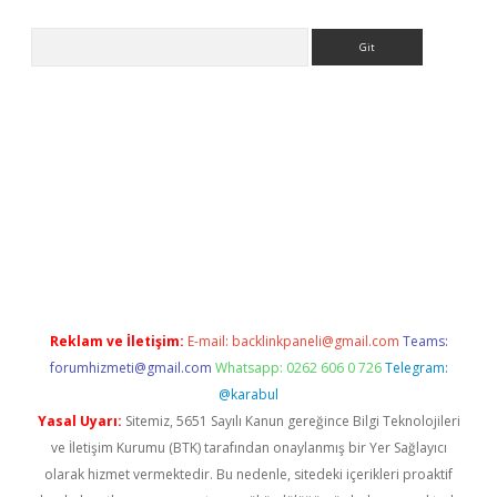
Arama
betci
Reklam ve İletişim:
E-mail:
backlinkpaneli@gmail.com
Teams:
forumhizmeti@gmail.com
Whatsapp: 0262 606 0 726
Telegram:
@karabul
Yasal Uyarı:
Sitemiz, 5651 Sayılı Kanun gereğince Bilgi Teknolojileri
ve İletişim Kurumu (BTK) tarafından onaylanmış bir Yer Sağlayıcı
olarak hizmet vermektedir. Bu nedenle, sitedeki içerikleri proaktif