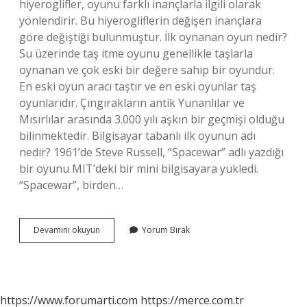
hiyeroglifler, oyunu farklı inançlarla ilgili olarak
yönlendirir. Bu hiyerogliflerin değişen inançlara
göre değiştiği bulunmuştur. İlk oynanan oyun nedir?
Su üzerinde taş itme oyunu genellikle taşlarla
oynanan ve çok eski bir değere sahip bir oyundur.
En eski oyun aracı taştır ve en eski oyunlar taş
oyunlarıdır. Çıngırakların antik Yunanlılar ve
Mısırlılar arasında 3.000 yılı aşkın bir geçmişi olduğu
bilinmektedir. Bilgisayar tabanlı ilk oyunun adı
nedir? 1961’de Steve Russell, “Spacewar” adlı yazdığı
bir oyunu MIT’deki bir mini bilgisayara yükledi.
“Spacewar”, birden…
Bilgisayar
Devamını okuyun
Yorum Bırak
Oyunları
Ilk
Ne
Zaman
Çıktı
https://www.forumarti.com
https://merce.com.tr