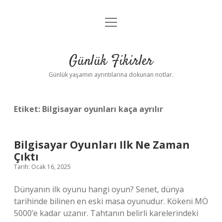
menüyü
Anasayfa
aç
Gizlilik Politikası
Günlük Fikirler
Yasal Uyarı
Günlük yaşamın ayrıntılarına dokunan notlar.
Hakkımızda
Etiket:
Bilgisayar oyunları kaça ayrılır
Bilgisayar Oyunları Ilk Ne Zaman
Çıktı
Tarih: Ocak 16, 2025
Dünyanın ilk oyunu hangi oyun? Senet, dünya
tarihinde bilinen en eski masa oyunudur. Kökeni MÖ
5000’e kadar uzanır. Tahtanın belirli karelerindeki