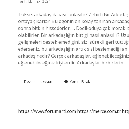
Tarih: Ekim 27, 2024
Toksik arkadaşlık nasıl anlaşılır? Zehirli Bir Arka
ortaya çıkarlar. Bu öğenin en kolay tanınan arkadaş
sonra bitkin hissederler. … Dedikoduya çok meraklıdı
olabilirler. Bir arkadaşlığın bittiği nasıl anlaşılır
gelişmeleri desteklemediğini, sizi sürekli geri tutt
ederseniz, bu arkadaşlığın artık sizi beslemediği anl
arkadaş nedir? Gerçek arkadaşlar, eğlenebileceğiniz,
eğlenebileceğiniz kişilerdir. Arkadaşlar birbirlerini ol
Sevmeyen
Devamını okuyun
Yorum Bırak
Bir
Arkadaş
Nasıl
Davranır
https://www.forumarti.com
https://merce.com.tr
htt